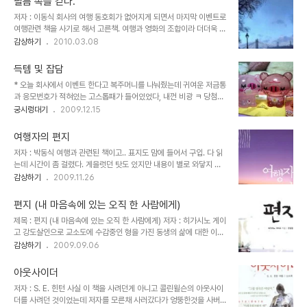
필름 속을 걷다.
이 달라서 그런지.. 이건 별로 누구한테 감정이입을 해야할지 감정이입
저자 : 이동식 회사의 여행 동호회가 없어지게 되면서 마지막 이벤트로
도 안되고.. 현대의 인간관계를 의미심장하게 표현한 거라는데.. 글쎄
여행관련 책을 사기로 해서 고른책. 여행과 영화의 조합이라 더더욱 끌
좀 억지 스러운것 같고.. 만화책 사러 서점에 갔다가.. 만화책만 한권
려서 고르게 되었다. 저자 이동식은 어찌어찌 하다보니 신문사 기자에
감상하기
2010.03.08
달랑 사오기 좀 머해서 ㅋㅋ 책 구경하다가 표지에 오다이바 레인보우
서 영화평론가에서 영화 전문가 에서 글쟁이가 됬다고 한다;; 이 책은
브릿지를 배경으로 해놓은 게 멋지구리 해서 산건데 좀 실망.. 원래 책
제목처럼 영화의 촬영장소를 여행하면서 쓴 글이다. 그렇다고 해서 여
은 좀 심사숙고해서 ..
득템 및 잡담
행기가 영화에만 얽매여 있지 않다.. 여행이란게 목적을 가지고 갔다가
* 오늘 회사에서 이벤트 한다고 복주머니를 나눠줬는데 귀여운 저금통
도 그 곳의 새로운 매력에 빠지게되고.. 혹은 뜻하지 않는 상황에 처할
과 응모번호가 적혀있는 고스톱패가 들어있었다, 내껀 비광 ㅋ 당첨되
수도 있는지라.. 항상 계획되로 안되는게 여행아닌가 오히려 영화에서
면 선물 또 준다던데 일단 기대.. 하지만 난 절대로 이런거 당첨 안되더
궁시렁대기
2009.12.15
잠깐 삼천포로 빠지는 그런 자유로운 여행만의 이야기도 좋았다. 사
라 -_-;; 여튼!! 저금통은 용대리님이 필요없다해서 하나 더 획득해서
진.. 문체도 마음에 들고.. 특히 실려있는 영화중에 내가 좋아하는 영화
두개다!! 1+1 효과? * 그리고,, 요즘은 놀러 좀 가볼거라고 열심히 공부
도 많고 아직 못봤지만 찍어둔..
여행자의 편지
중 ㅋㅋ 두나의 도쿄놀이는 꼭 여행때문에 산 건 아니고 배두나스타일
저자 : 박동식 여행과 관련된 책이고.. 표지도 맘에 들어서 구입. 다 읽
을 좋아하는 지라 서울놀이랑 살려고 생각하고 있었다. 그런데 책은
는데 시간이 좀 걸렸다. 게을럿던 탓도 있지만 내용이 별로 와닿지 않
좀.. 실망.. 아무래도.. 놀이의 기준이 좀 다르다.. 나는 가난하다고!! 그
아 진도가 잘 안나갔다. 일단 저자는 주로 라오스, 베트남, 인도네시아,
감상하기
2009.11.26
렇게 쇼핑하거나 막 먹을수가 없단 말이닷!! 그리고 글도 별로없고.. 배
방콕등 동남아시아 쪽을 배낭여행하면서 일기 형식으로 글을 썻다. 그
두나 자신이 찍은 사진보다는.. 배두나가 모델이 된 사진이 더 많다..
런데 책을 읽으면서 내내 느낀것은 좀 무겁고 불편한 마음.. 왜 이렇게
그리..
편지 (내 마음속에 있는 오직 한 사람에게)
현지 사람들을 불쌍하게만 보는건지.. 그 사람들의 행복을 왜 우리 기
제목 : 편지 (내 마음속에 있는 오직 한 사람에게) 저자 : 히가시노 게이
준에 맞추어서 보는 건지... 비록 부족하고, 가난한 나라들이지만 그것
고 강도살인으로 교소도에 수감중인 형을 가진 동생의 삶에 대한 이야
이 그 나라의 삶의 기준이면 당연한 삶인 것이니 만족해 하지 않을까...
기.. 그나저나 부제는 왜케 긴겨..(부제가 왜 필요한지 모르는 나임) 알
감상하기
2009.09.06
우리가 사는 곳은 그래도 근대화 되어있다 보니 일명 디지털 전자 기기
고보니 영화화 되었더군.. 그것도 야마다군..(책 빌릴땐 모르고 빌렸는
들을 이용하여 더더욱 좋은 삶을 보게 되고, 동경하게 되고, 욕심을 가
데 ㅋ) 기대하고 읽었는데 그다지 특별할 만한 건 없는 내용이었지만
지니까, 현..
아웃사이더
야마다군의 연기는 기대된다 .. (야마다의 오덕이 되어가고 있는 쥔장..
저자 : S. E. 힌턴 사실 이 책을 사려던게 아니고 콜린윌슨의 아웃사이
ㄷㄷㄷ)
더를 사려던 것이었는데 저자를 모른채 사러갔다가 엉뚱한것을 사버