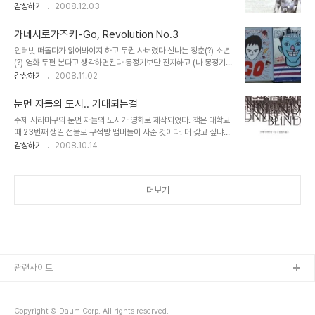
렸다 하지만 이 아웃사이더.. 대 만족이었다 전 세계적으로 1000만부
감상하기
2008.12.03
이상 팔렸다고 하고 영화로도 제작되었다는 화려한 타이틀을 가지고
있다 ㅎㅎ 소셜과 그리저라는 두 사회계층간의 대립을 청소년의 경험
가네시로가즈키-Go, Revolution No.3
을 통해 나타내고 있다 소셜은 웨스트사이드의 부유층 자제이고 그리
인터넷 떠돌다가 읽어봐야지 하고 두권 사버렸다 신나는 청춘(?) 소년
저는 이스트사이드의 가난한 자제들이다 소셜과 그리저는 똑같이 패
(?) 영화 두편 본다고 생각하면된다 몽정기보단 진지하고 (나 몽정기
싸움을 하고 서로를 습격하고 하지만 사회에서는 그리저만이 깡패취
안봤는데 웬지...) 말죽거리보단 가볍구 내용이 그렇다는게 아니라 분
감상하기
2008.11.02
급 당한다. 딱 이를 보면 무슨내용일 지 다들 짐작하리라 생각한다. 하
위기가 ^^;; 작가가 재일교포란다.. 두 책 모두 재일교포가 나오고 Go
지만 읽어보면! 이 책은 그리저인 포니보이란 인물의 시각에서 표현되
의 경우는 주인공이 재일교포다. 즉 Go는 재일교포의 연애사를 다루
었다. 따라서 누구든지 초반에는 그리저의 편에서 생..
눈먼 자들의 도시.. 기대되는걸
고있다. 연예사 뿐만아니라 재일교포의 여러 면모를 알수 있게 된다.
주제 사라마구의 눈먼 자들의 도시가 영화로 제작되었다. 책은 대학교
우리가 흔히 생각하는 재일교포의 이미지가 편견이었다는거.... 하지만
때 23번째 생일 선물로 구석방 맴버들이 사준 것이다. 머 갖고 싶냐고
두권모두 싸움을 잘한다 ㅎㅎ 책표지보구 만화책같다고 하는데 만화
물어보길래 이 책 사달라고 했는데 오래된 책이고 해서 선배가 이 책
감상하기
2008.10.14
책이 아니라는거!! ㅜㅜ 가볍게 보고싶으신분은 빌려가라능;
사려구 이리저리 돌아다녔었다 ㅋㅋ 울학교 근처에는 큰 책방이 없었
다 -ㅅ-;; 여튼 책 카페에서 눈팅해서 선택한 책이었는데 처음엔 좀 지
루한듯 하면서도 점점 빠져드는 것이 충격적이면서도 정말 인상적이
더보기
었다. 그런데 이책이 영화로 나온다니 기대가 된다. 일단 예고편만 봐
서는 괜찮은 것 같다. 책의 느낌을 잘 살린듯 보인다.
관련사이트
Copyright © Daum Corp. All rights reserved.