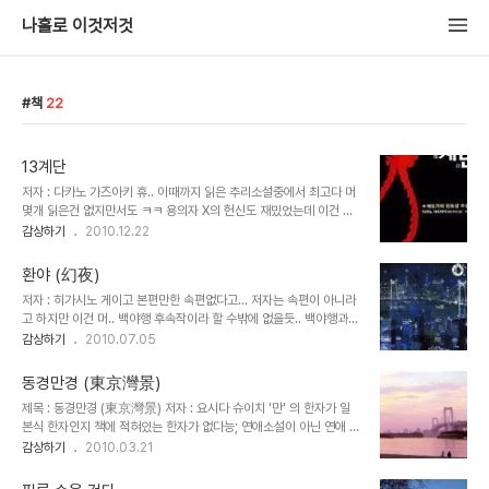
나홀로 이것저것
책
22
13계단
저자 : 다카노 가즈아키 휴.. 이때까지 읽은 추리소설중에서 최고다 머
몇개 읽은건 없지만서도 ㅋㅋ 용의자 X의 헌신도 재밌었는데 이건 책
으로 아닌 영화로 봐서.. 그냥 책 읽고 싶어서.. 도서관가서 빌려왔다
감상하기
2010.12.22
오오쿠보 도서관에는 한글로 된 책도 있기때문~ 아직 일본어책은 무
리 -_-ㅋ 예전부터 살려고 했던 책이 딱 있길래 빌려봤다~ 차마 내가
환야 (幻夜)
생각지도 못한 사람들이 의뢰인, 범인이라니.. 으으 근데 누명써서 언
저자 : 히가시노 게이고 본편만한 속편없다고... 저자는 속편이 아니라
제 사형될지 모르는 불안감을 가지면서 10년이상을 감방에 산 사람이
고 하지만 이건 머.. 백야행 후속작이라 할 수밖에 없을듯.. 백야행과는
무죄가 되서 석방되면 나라에서 어떤 보장을 해주지?? 재밌음!! 추천!!!
완전 내용 전개 시점이 다른데 백야행은 전혀 감정이입을 할 수 없이
감상하기
2010.07.05
주요 인물들 관점에서 전혀 서술되지 않는 반면 환야는 주인공들 관점
에서 내용이 진행된다 그래서 환야가 오히려 내용 이해하는데 있어서
동경만경 (東京灣景)
편하다 하지만.. 이건 너무.. "백야" 라던지.. "바람과 함께 사라지다"
제목 : 동경만경 (東京灣景) 저자 : 요시다 슈이치 '만' 의 한자가 일
라던지 .... 심지어 결말까지.. 백야행과 너무 일치;;; 아마도 작가는 백
본식 한자인지 책에 적혀있는 한자가 없다능; 연애소설이 아닌 연애 소
야행에서 자기가 바라던 악녀가 제대로 표현되지 않아서 환야를 쓴게
설이라는데 그딴거 모르겠고 그냥 시시한 연애 소설이구먼.. 어찌 이런
감상하기
2010.03.21
아닌가 싶다.. (만고 내생각 -ㅅ-;;) 백야행은 독자가 파헤쳐서 남여 주
류의 일본 연애 소설은 표현력이 다 똑같은듯.. (그래도 냉정과열정사
인공을 상상해야 하는 반면 환야는 그나마 좀 친절하고 주요인물들에
이는 대딩때 읽어서 그런지 재밌게 봤는데..) 일본애들이랑 연애 방식
감정이입..