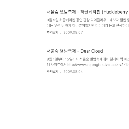
었는데 소심함으로 인해 사진도 못찍고 그냥 지나왔다 ㅜㅜ
을 기대했지만 이날은 서울숲 분위기에 맞게(?) 어쿠스틱 공
서울숲 별밤축제 - 허클베리핀 (Huckleberry F
보컬 하현우.. 이런 너무 가운데로 찍었 ㅡㅜ 기타, 드럼 
ㅜㅜ 어쿠스틱도 좋았다능 국텐 점점 좋아지고 있어! 다음 클럽
8월 5일 허클베리핀 공연 관람 디어클라우드때보다 훨씬 
래는 낯선 두 형제 하나뿐이었지만 미리미리 듣고 관람하러 
끝나고 허클베리핀은 돌아가려 했지만 계속 앵콜을 불러 갑
추억쌓기
2009.08.07
연은 끝났다 기분 좋았을 듯 ㅋ
서울숲 별밤축제 - Dear Cloud
8월 1일부터 15일까지 서울숲 별밤축제에서 릴레이 락 페
래 사이트에서 http://www.sejongfestival.co.kr/
라우드의 공연을 보러갔다 거의 8시 맞춰서 도착했는데 이
추억쌓기
2009.08.04
어서 좋은 자리에서 구경은 못했다 국텐올때는 앞자리 ㅜㅜ
(사실 그냥 들었을때 보컬 남자인줄 알았음 -_-) 무대 앞
드는 안보이는 구먼 ㅜㅜ 기타 연주중 컥 역시 50mm 로는 
분위기의 락! 역시 음악은 직접 라이브로 들어야 한다 특히
정말 다르다 댄스가수는 cd로 듣는게 더 좋고 -_-; 내일은 .