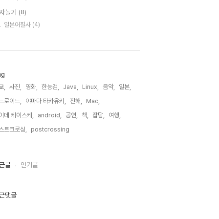
자놀기
(8)
일본어필사
(4)
ag
쿄,
사진,
영화,
한능검,
Java,
Linux,
음악,
일본,
드로이드,
야마다 타카유키,
진해,
Mac,
이데 케이스케,
android,
공연,
책,
잡담,
여행,
스트크로싱,
postcrossing,
근글
인기글
근댓글