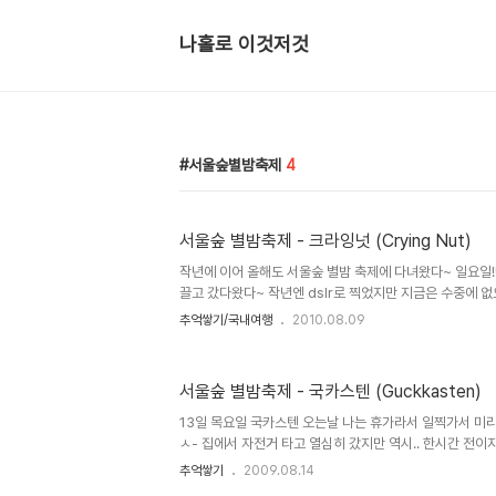
나홀로 이것저것
서울숲별밤축제
4
서울숲 별밤축제 - 크라잉넛 (Crying Nut)
작년에 이어 올해도 서울숲 별밤 축제에 다녀왔다~ 일요일!
끌고 갔다왔다~ 작년엔 dslr로 찍었지만 지금은 수중에 
중~ 앞자리로 사부작 파고들기 두번째줄 좋은자리 차지했다
추억쌓기/국내여행
2010.08.09
이 엄청 왔었다 처음엔 다들 앉아있었지만 노래 시작하고 얼
ㅋㅋ 중간쯤엔 정신 줄 놓는 사람들 하나 둘씩 등장 아놔ㅋ
바람에 발도 많이 밟혔다 나중엔 무대난입까지 ㅎㅎ 오랜만
서울숲 별밤축제 - 국카스텐 (Guckkasten)
~!!
13일 목요일 국카스텐 오는날 나는 휴가라서 일찍가서 미리
ㅅ- 집에서 자전거 타고 열심히 갔지만 역시.. 한시간 전이
아니지만 그래도 앞자리에 않았다능; 근데 왜 다 똑같은 자리
추억쌓기
2009.08.14
사진 앵글이 다 똑같다 ㅎㅎ 처음 서울숲 도착했을때 7시