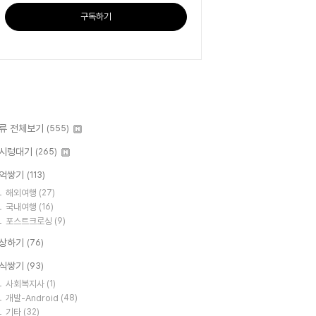
구독하기
류 전체보기
(555)
시렁대기
(265)
억쌓기
(113)
해외여행
(27)
국내여행
(16)
포스트크로싱
(9)
상하기
(76)
식쌓기
(93)
사회복지사
(1)
개발-Android
(48)
기타
(32)