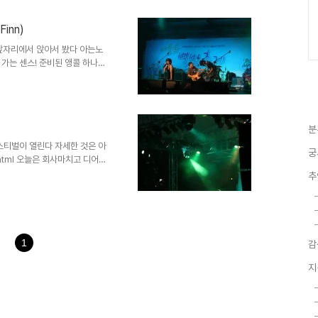
 클럽데이서 봤던 파워풀한 일렉
연으로 이루어졌다. 쵸큼 아쉽..
inn)
베이스 치는분은 조명을 못받아서
데이때도 !!!! 그리고..
앞자리에서 앉아서 봤다 아는노
가는 센스! 준비된 앵콜 하나가
작스레 앵콜 하나 더 부르고 공
분
스티벌이 열린다 자세한 것은 아
궁
2-1.html 오늘은 회사마치고 디어클
미 많은 사람들이 자리를 잡고 있
추
 중성적인 목소리를 가진 보컬
으로 나와주는 센스 베이스와 키보
ㅜㅜ Dear Cloud의 잔잔한
 밴드는 cd로 듣는것과 라이브는
.
1
감
지