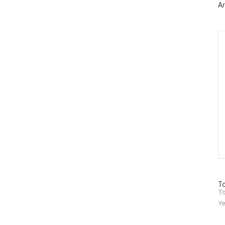
Ar
Ca
방
To
문
To
자
Ye
수