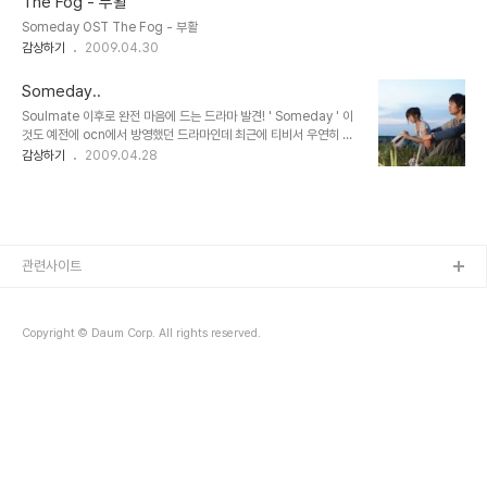
The Fog - 부활
타카유키!!! 였다 주인공이 누군지도 모르고 보기 시작한건데 이전에
Someday OST The Fog - 부활
봤던 배우들이 나와서 반가웠다 그런데 이것이 완전 내스타일의 드라
감상하기
2009.04.30
마가 아닌가! 3일만에 11편 다 보고;; 야마다 타카유키는 런치의여왕
보고 귀엽네~ 하고 생각했는데 백야행에서 정말 연기도 좋고 나의 여
심을 흔들어 주시는구나... 우울하고 가슴 먹먹해 지는 드라마 이지만
Someday..
정말 강추하고 싶은 작품이..
Soulmate 이후로 완전 마음에 드는 드라마 발견! ' Someday ' 이
것도 예전에 ocn에서 방영했던 드라마인데 최근에 티비서 우연히 봤
다가 한꺼번에 다 봐버렸다 이진욱 나오는 지는 몰랐네 ㅋ 주인공 4명
감상하기
2009.04.28
다 좋아하는 배우들! 아... 난 이런 드라마가 너무 좋다 남자 여자 사랑
하는건 사랑이 아니라 잠시 미친 호르몬의 결과야 라고 하는 야마쿠치
하나가 사랑을 깨우치기까지..
관련사이트
Copyright © Daum Corp. All rights reserved.