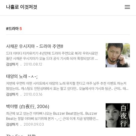
나홀로 이것저것
드라마
5
사채꾼 우시지마 - 드라마 주연!!!
드뎌 야마다 타카유키가 4년만에 드라마 주연으로 복귀! 우와사로만
돌던 사채꾼 우시지마가 오늘 드뎌 공식 기사화 되어 확정되었다!! 이
론.. 감격의 눙무리 ㅠㅠㅠㅠㅠㅠㅠㅠㅠㅠㅠㅠㅠㅠ 이번 3분기(10월
감상하기
2010.08.12
달) 부터 심야드라마로 방송된다 본.방.사.수. 근데 심야드라마 이고...
내용도 그렇고.. 19금도 많이 나올듯 ㄷㄷ; av배우들도 출연하시고 ㅋ
태양의 노래 -ㅅ-;
ㅋ 야베 쿄스케는 카우카우 파이넌스의 직원 ㅋㅋ 관련 기사 :
저번에 우연히 어떤 사이트에서 태양의 노래 뮤지컬 한다고 여주 남주 추천 이벤트 하는거
http://www.sanspo.com/geino/news/100812/gnj100812
봤었는데.. 캐스팅도 안된상태에서 표는 팔고 있더만.. 오늘에서야 가시화 됬군.. 근데.. 태
0504009-n2.htm 영화 「전차남」과 드라마「세상의 중심에서 사랑
연;;; (소시팬한테 칼맞을 소리지만) 노래는 잘 부른다지만.. 연기는... 결국엔 아이돌;; 돈벌이
감상하기
2010.03.16
을 외치다」등의 주연으로 알려진 배우, 야마다 타카유키(26)가, 10월
로 쓸려는 건가효 남주도 보니까 초콜릿 복근 뽑아주세요 이따구 문구.. 연기력 가창력 안보
시작하는 TBS계 심야대 연속 드라마 「사채꾼 우시지마군」(요일, 방
나요 초콜릿 복근만 있으면 되는거임?? 아놔;; 드라마는 당근 챙겨봤고.. 야마다 나온 거 중에
송..
백야행 (白夜行, 2006)
선 쵸큼 힘겹게 본 작품이긴 하지만 이때 야마다 완전 현실적으로 안좋은 시기에 찍은거라
최근에 보고 있는건 야마삐 나오는 Buzzer Beat였는데.. Buzzer
ㅜㅜ 그래도 좋아라 봤지만 ㅋㅋ 재밌음 ㅇㅇ;; 영화는 아직은 안봤지만.. 하도 자료를 많이
Beat는 정말 야마삐 보기위해 본거 -_-;; 근데 이게 지금 방영중인거
봐서 이미 본것 같은 느낌;; 곧 봐야겠다~ 여튼 애정이 있는 작품..
라 일주일에 1편밖에 보지 못해서 입소문으로만 듣던 백야행을 보기로
감상하기
2009.09.03
결정했다 얼마전에 호타루의빛 봤었는데 백야행 주인공이 호타루로
나왔던 아야세 하루카와 런치의 여왕에서 견습생으로 나왔던!! 야마다