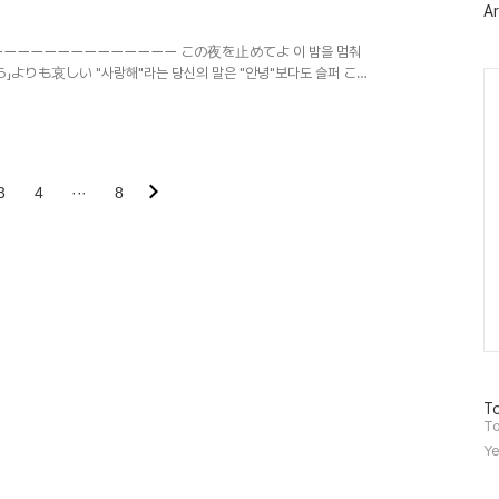
Ar
ーーーーーーーーーーーーーーー この夜を止めてよ 이 밤을 멈춰
よりも哀しい "사랑해"라는 당신의 말은 "안녕"보다도 슬퍼 これ
Ca
무말도 하지 않아도 돼 그러니 이 밤을 멈춰줘 呼吸(いき)す
것처럼 두사람은 만났어 아무런 의심없이 傷つけ傷つき痛みこそ
로 사랑이라고 믿어온 하루하루 声をひそめながらふたりだけの
つ増やすたびつくり笑い心で泣いてる 하나씩 늘릴 때마다 만든 웃
う道に離れてく ..
3
4
···
8
방
To
문
To
자
Ye
수