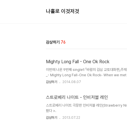
나홀로 이것저것
감상하기
76
Mighty Long Fall - One Ok Rock
이번에 나온 9번째 single!! 「바람의 검심 교토대화편」주
_- Mighty Long Fall-One Ok Rock- When we met th
you go? The system blew I knew This side of me I w
감상하기
2014.08.07
boyNothing else Don't go it's a mighty long fall
callWhen your..
스트로베리 나이트 - 인비저블 레인
스트로베리 나이트 극장판 인비저블 레인(Strawberry Night 
봤다 >.
감상하기
2013.07.22