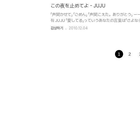
この夜を止めてよ - JUJU
「声聞かせて」 「ごめん」 「声聞こえた。ありがとう」 
줘 JUJU 「愛してる」っていうあなたの言葉は「さよなら」
以上何も言わなくていいだからこの夜を止めてよ 더이상 아
감상하기
2010.12.04
るみたいにふたりは出会ったね疑いもせずに 호흡하는 
愛だと信じてきた日々 상처입히고 상처입고 아픔이야말
秘密を 목소리를 숨기고 두 사람만의 비밀을 ひとつず
음에 마음속으로 울고있어 同じ色の夢みていたいのに違
1
2