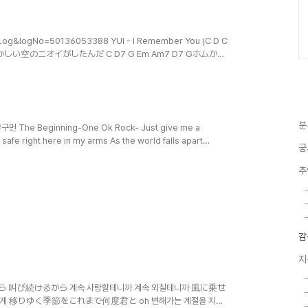
t=Log&logNo=50136053388 YUI - I Remember You (C D C
懐かしい空のニオイがしたんだ C D7 G Em Am7 D7 Gホムから
 D7 G季節外れのサフボドにあの夏はきっと生きてる Em D C
る？ C G D A7 C G D Em「涙は見せないで」君はそう言
は言わない、だから手を振った C D7 C夕けに消えた I
7 G錆びたギター抱えるたび..
분
he Beginning-One Ok Rock- Just give me a
safe right here in my arms As the world falls apart
궁
 hand and bring me back I'll risk everything if it's for
my time and don't give up I've never stood up before This
추
감
지
ら 叫び続けるから 계속 사랑할테니까 계속 외칠테니까 風に乗せ
할게 移りゆく季節をこれまで何度君と oh 변해가는 계절을 지금