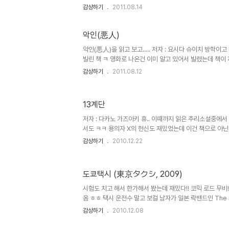
까지 몇번이나 너와 過ごしてきたんだろう？ 보내온 것
감상하기
2011.08.14
"이제 망설임은 없겠지" そう問いかけてるような 이렇
너의 곁에서 흘린 눈물의 그 이유도 聞かずに朝まで一
きみがいてくれるから 오늘도 네가 있어 주기에 俺、が
악인(悪人)
ばにいてほしから 계속 곁에 있어주길 원하니까 いますぐ
악인(悪人)을 읽고 보고..... 저자 : 요시다 슈이치 방학
빌린 책 ㅋ 영화로 나온건 이미 알고 있어서 빌렸는데 책이 
도 바로 봤다;; 감독 : 이상일 출연 : 츠마부키 사토시, 후
감상하기
2011.08.12
망하기 마련인데 이건.. 책만큼 영화도 잘 만들었다.. "모두
에선 이 소절이 나오진 않지만 소설에 중요한 의미로 나온다 추
는 멋지군 ㅋㅋ * 오카다 마사키 뺀질한 역도 잘 어울리는구
13계단
저자 : 다카노 가즈아키 휴.. 이때까지 읽은 추리소설중에서
서도 ㅋㅋ 용의자 X의 헌신도 재밌었는데 이건 책으로 아닌 
어서.. 도서관가서 빌려왔다 오오쿠보 도서관에는 한글로 
감상하기
2010.12.22
은 무리 -_-ㅋ 예전부터 살려고 했던 책이 딱 있길래 빌려
사람들이 의뢰인, 범인이라니.. 으으 근데 누명써서 언제 
서 10년이상을 감방에 산 사람이 무죄가 되서 석방되면 나
도쿄택시 (東京タクシ, 2009)
밌음!! 추천!!!
시험도 치고 해서 한가해서 봤는데 재밌다!! 코믹 로드 무비!
옴 ㅎㅎ 택시 운전수 말고 보컬 남자가 일본 락밴드인 The
인진 모르겠고~ 여튼 영화안에서 부르는 노래 찾아봤는데 
감상하기
2010.12.08
좋은듯!