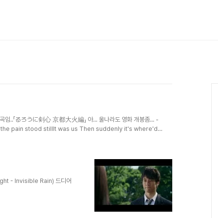
제곡임..「るろうに剣心 京都大火編」 아... 울나라도 영화 개봉좀... -
e pain stood stillIt was us Then suddenly it's where'd
ant a little moreBut inside it seems I'm just a little
When you thought love was the topOh no it's a wake up
- Invisible Rain) 드디어