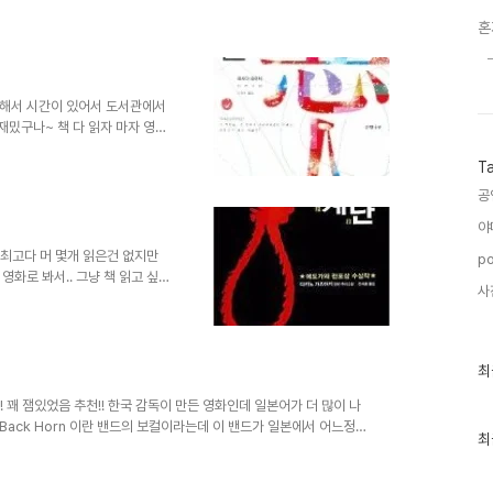
일까? 澄み渡った空は「もう迷いはないんだろう」 드맑은 하늘은
혼
게 묻는것 같아 あの夜君のそばで流した涙のそのわけも 그날 밤
緒に泣いてくれたよね 묻지않고 아침까지 함께 울어줬었지 今日も
むしゃらに生きれるから 나, 무작정 살아갈수 있으니까 ずっとそ
に伝..
이고 해서 시간이 있어서 도서관에서
재밌구나~ 책 다 읽자 마자 영화
카츠에리 대게 책읽고 영화보면 실
T
가 피해자이길 원하니까.." 영화
...추천!!! * 추리해도 사토시
공
나 ㅋ
야
 최고다 머 몇개 읽은건 없지만
po
영화로 봐서.. 그냥 책 읽고 싶
사
된 책도 있기때문~ 아직 일본어책
봤다~ 차마 내가 생각지도 못한
사형될지 모르는 불안감을 가지면
라에서 어떤 보장을 해주지?? 재
최
최
근
글
! 꽤 잼있었음 추천!! 한국 감독이 만든 영화인데 일본어가 더 많이 나
과
 Back Horn 이란 밴드의 보컬이라는데 이 밴드가 일본에서 어느정도
인
최
유튜브에는 안보이는구나~~ 시간도 75분밖에 안되니 가볍게 보기
기
글