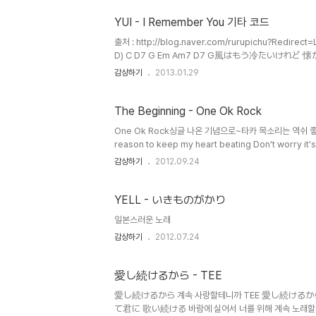
YUI - I Remember You 기타 코드
출처 : http://blog.naver.com/rurupichu?Redirec
D) C D7 G Em Am7 D7 G風はもう冷たいけれど 
海が見えるこの場所で君を探してる Em D C G Em
감상하기
2013.01.29
G A7 D7太陽はずっと覚えていたはずさーねぇ、聞こえて
って僕たちは二人手を振った C Em D A7さようなら
remember you (D C D) C D7 G Em Am7 D
The Beginning - One Ok Rock
One Ok Rock싱글 나온 기념으로~타카 목소리는 역쉬 좋구먼 T
reason to keep my heart beating Don't worry it's 
around us All we can do is hold on hold on Take my
감상하기
2012.09.24
you a whisper into the night Telling me it's not 
time..
YELL - いきものがかり
일본스러운 노래
감상하기
2012.07.24
愛し続けるから - TEE
愛し続けるから 계속 사랑할테니까 TEE 愛し続けるか
て君に 歌い続ける 바람에 실어서 너를 위해 계속 노래