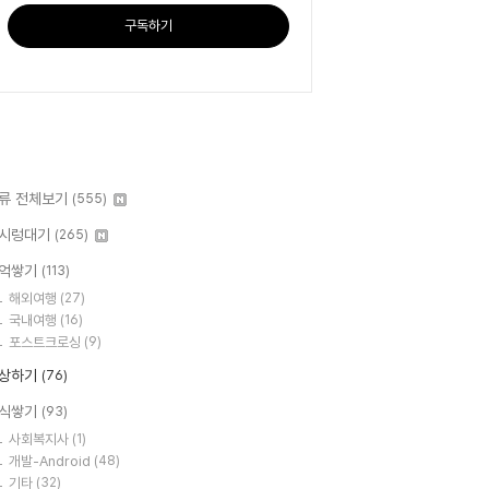
구독하기
류 전체보기
(555)
시렁대기
(265)
억쌓기
(113)
해외여행
(27)
국내여행
(16)
포스트크로싱
(9)
상하기
(76)
식쌓기
(93)
사회복지사
(1)
개발-Android
(48)
기타
(32)