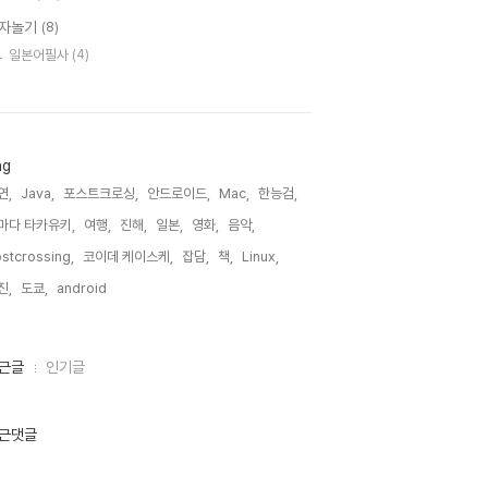
자놀기
(8)
일본어필사
(4)
ag
연,
Java,
포스트크로싱,
안드로이드,
Mac,
한능검,
마다 타카유키,
여행,
진해,
일본,
영화,
음악,
stcrossing,
코이데 케이스케,
잡담,
책,
Linux,
진,
도쿄,
android,
근글
인기글
근댓글