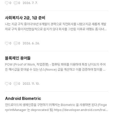
작성시간
0
0
2026. 7. 7.
차 갑오개혁이 일어났다신..
서 접수 완료!!그리고 미리 10시가 되기전에 들어가서 로그
인 해두었다! 시험장도 성남내로 무사히 잘 선택되었고!!3
급만 따면된다...화이팅하자!!!
사회복지사 2급, 1급 준비
글 내용
나는 지금 구직 중이다18년 8개월의 경력으로 직전회사를 나왔고지금 새롭게 개발
자로 구직 중이지만현실적으로 쉽지가 않다 회사를 그만둔 이후로 여행도 좀 다녀왔
고그 이후로 본격적으로 이력서를 제출하고 있지만경력(나이) 때문인지.. 아님 이력
서가 별로라서 그런 건진 모르겠지만대부분 서류탈락에 미열람인 경우도 많이 있다
작성시간
0
0
2026. 6. 26.
하지만 아직 포기는 하지 않고 구직활동은 계속하고 있다. 그런데 이번 일을 계기로
제2의 직업을 찾아야겠다는 것을 뼈저리게 느꼈다사실 직업에 대한 불안감은 30대
후반부터 들기 시작했었다주변에 40대 여성 개발자가 없다.. 여기 회사에서도 나 혼
블록체인 용어들
자였다.. (20~30대는 많음)전 회사에는 한 명 있었는데 그분도 어느샌가 사라지고
글 내용
나 혼자.. (그때는 30대 후반)여자가 무슨 상관이냐 하시겠지만...
POW (Proof of Work, 작업증명) - 컴퓨팅 파워를 이용하여 특정 난이도의 주어
진 해시값을 찾아낼 수 있는 넌스(Nonce) 값을 계산하고 이를 검증하여 합의를 도
출하는 합의 알고리즘 - 컴퓨터 성능이 발달함에 따라 난이도 조건이 높아지며 컴퓨
팅 파워 낭비와 에너지 소모가 심해지는 단점 - 열심히 일한 넘이 가져감. 열심히 일
작성시간
0
0
2022. 11. 10.
해서 체력 소모가 큼 POS (Proof of Stake, 지분증명) - 암호화폐를 보유한 지분
율에 비례하여 의사 결정 권한을 주는 합의 알고리즘 - 지분 많은 넘이 가져감.
Android Biometric
글 내용
안드로이드에 생체인증을 구현하기 위해서는 Biometric 을 사용하면 된다 (Finge
rprintManager 는 deprecated 됨) https://developer.android.com/traini