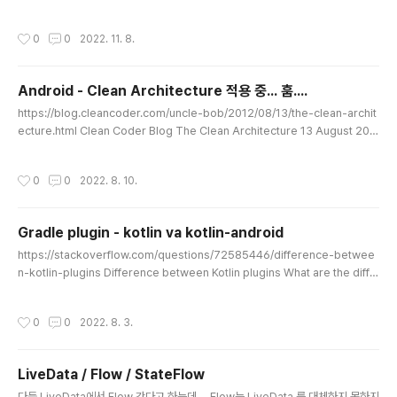
ng/sign-in/biometric-auth 생체 인식 인증 대화상자 표시 | Android 개발자 |
Android Developers 생체 인식 인증 대화상자 표시 컬렉션을 사용해 정리하기
작성시간
0
0
2022. 11. 8.
내 환경설정을 기준으로 콘텐츠를 저장하고 분류하세요. 앱의 민감한 정보나 고급 콘
텐츠를 보호하는 데는 얼굴 인식, 지문 인식 같은 developer.android.com 따라
하면 그다지 어려운건 없는데 암호화 부분이 나오면서 이게 뭐하는 놈인가 싶다 대부
Android - Clean Architecture 적용 중... 훔....
분 앱에서 생체인증을 통해 인증을 통과하면 민감한 정보(대..
글 내용
https://blog.cleancoder.com/uncle-bob/2012/08/13/the-clean-archit
ecture.html Clean Coder Blog The Clean Architecture 13 August 201
2 Over the last several years we’ve seen a whole range of ideas reg
arding the architecture of systems. These include: Though these arc
작성시간
0
0
2022. 8. 10.
hitectures all vary somewhat in their details, they are very similar. Th
ey all have blog.cleancoder.com 이런저런 클린 아키텍쳐 관련된 많은 글들을
보고 예제들..
Gradle plugin - kotlin va kotlin-android
글 내용
https://stackoverflow.com/questions/72585446/difference-betwee
n-kotlin-plugins Difference between Kotlin plugins What are the diffe
rence between this three Kotlin plugin and what they actually do? plu
gins { id 'kotlin-android' id 'org.jetbrains.kotlin.android' id "org.jetbrai
작성시간
0
0
2022. 8. 3.
ns.kotlin.jvm" stackoverflow.com Clean Architecture 적용중 domain 모
듈을 순수 코틀린 모듈로 적용하려는데 kotlin, kotlin-android 의 차이점이 뭔지
궁금해서..
LiveData / Flow / StateFlow
글 내용
다들 LiveData에서 Flow 간다고 하는데.... Flow는 LiveData 를 대체하지 못하지