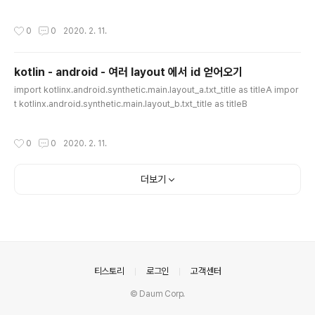
를 기본적으로 보믄.. https://kotlinlang.org/api/latest/jvm/stdlib/kotlin.jv
m/-jvm-field/index.html @Target([AnnotationTarget.FIELD]) annotatio
작성시간
0
0
2020. 2. 11.
n class JvmField Instructs the Kotlin compiler not to generate getter
s/setters for this property and expose it as a field. 저거 쓰면 코틀린 컴파
일러가 getter / setter 를 안만들..
kotlin - android - 여러 layout 에서 id 얻어오기
글 내용
import kotlinx.android.synthetic.main.layout_a.txt_title as titleA impor
t kotlinx.android.synthetic.main.layout_b.txt_title as titleB
작성시간
0
0
2020. 2. 11.
더보기
의안내
티스토리
로그인
고객센터
© Daum Corp.