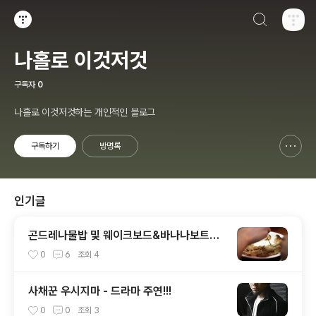
검색하기
티스토리
나홀로 이것저것
구독자
0
나홀로 이것저것하는 개인적인 블로그
구독하기
방명록
신고하기 레이어
열기
인기글
곤드레나물밥 및 웨이크보드&바나나보트~
(여름휴가 2탄)
0
6
조회
4
사채꾼 우시지마 - 드라마 주연!!!
0
0
조회
3