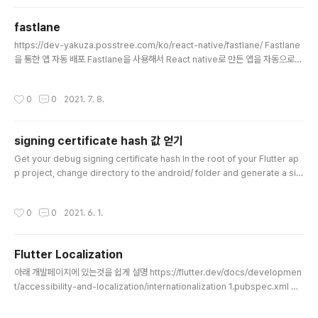
Model : ViewModel() { } val model: MyViewModel by viewModels() va
l model: MyV..
fastlane
글 내용
https://dev-yakuza.posstree.com/ko/react-native/fastlane/ Fastlane
을 통한 앱 자동 배포 Fastlane을 사용해서 React native로 만든 앱을 자동으로
배포해 보자 dev-yakuza.posstree.com https://docs.fastlane.tools/getti
ng-started/android/setup/ Setup - fastlane docs Getting started with
작성시간
0
0
2021. 7. 8.
fastlane for Android Installing fastlane fastlane can be installed multip
le ways. The preferred method is with Bundler. fastlane can also be i
nsta..
signing certificate hash 값 얻기
글 내용
Get your debug signing certificate hash In the root of your Flutter ap
p project, change directory to the android/ folder and generate a sig
ning report: cd android ./gradlew :app:signingReport Note: In case th
e gradle wrapper file is not present, you can generate it by building y
작성시간
0
0
2021. 6. 1.
our application for Android once by running flutter build appbundle. Y
ou'll be presented with a large list of signing k..
Flutter Localization
글 내용
아래 개발페이지에 있는것을 쉽게 설명 https://flutter.dev/docs/developmen
t/accessibility-and-localization/internationalization 1.pubspec.xml 파
일 dependencies 및 설정 추가 dependencies: flutter: sdk: flutter flutter
_localizations: # 추가 sdk: flutter # 추가 intl: ^0.16.1 # 추가 flutter: genera