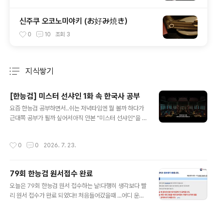
신주쿠 오코노미야키 (お好み焼き）
0
10
조회
3
지식쌓기
분류 전체보기
주요 글 목록
[한능검] 미스터 선샤인 1화 속 한국사 공부
글 내용
요즘 한능검 공부하면서..쉬는 저녁타임엔 뭘 볼까 하다가
근대쪽 공부가 될까 싶어서아직 안본 "미스터 선샤인"을 보
기 시작했다.(하루에 한편만 보자..) 1편을 보다가 공부한
역사적 사실이 나오니어 저거 그거잖아! 하면서 보는 재미
작성시간
0
0
2026. 7. 23.
가 쏠쏠하다1편부터 아는 게 나와서 다행 ㅎㅎ "신미양요
(1871)"고종(흥선대원군)때 제너럴셔먼호 사건(1866) 을
계기로 미국이 강화도로 쳐들어온 사건쳐들어온건 수교하
79회 한능검 원서접수 완료
자~ 개항해라~ 하는건데흥선대원군은 수교를 하지 않는다
글 내용
광성보 전투광성보 전투어재연 부대의 "수" 자기미국이 가
오늘은 79회 한능검 원서 접수하는 날!다행히 생각보다 빨
져감;; 어재연 장군의 활약 및 전사.. ㅜㅜ 그리고 세월이 흘
리 원서 접수가 완료 되었다!! 처음들어갔을때 ...어디 운동
러흥선대원군은 물러났고 고종은 어른이 되었겠지아직 드
화 응모하러 들어가는 줄.. 한동안 앞에 n명의 수가 전혀 줄
라마에서 어른 고종은 못봄; "갑오개혁"내용상 1894.7 1
어 들지 않았는데줄어들기 시작할때는 곰방 곰방 줄어들어