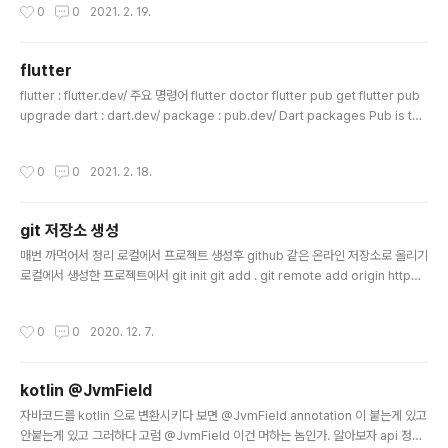
작성시간
0
0
2021. 2. 19.
te: true # 추가 2. 소스 추가 (나중엔 import문과 localizationsDelegates, su
pportedLocales 부분을 수정할 것이다) import 'package:flutter_localizati
ons/flutt..
flutter
글 내용
flutter : flutter.dev/ 주요 명령어 flutter doctor flutter pub get flutter pub
upgrade dart : dart.dev/ package : pub.dev/ Dart packages Pub is the
package manager for the Dart programming language, containing re
usable libraries & packages for Flutter, AngularDart, and general Dart
작성시간
0
0
2021. 2. 18.
programs. pub.dev
git 저장소 생성
글 내용
매번 까먹어서 정리 로컬에서 프로젝트 생성후 github 같은 온라인 저장소로 올리기
로컬에서 생성한 프로젝트에서 git init git add . git remote add origin http
s://~~~.git git commit -m "Initial commit" git push -u origin master gith
ub에서 프로젝트 생성후 주소복사
작성시간
0
0
2020. 12. 7.
kotlin @JvmField
글 내용
자바코드를 kotlin 으로 변환시키다 보면 @JvmField annotation 이 붙는게 있고
안붙는게 있고 그러하다 고럼 @JvmField 이건 머하는 놈인가. 알아보자 api 정의