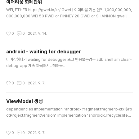
이더리움 화폐단위
하여 키-값 쌍 또는 유형이 지정된 객체를 저장할 수 있는
글 내용
데이터 저장소 솔루션입니다. Datastore는 Kotlin 코루
WEI, ETHER https://gwei.io/kr/ Gwei | 이더리움 기본 단위 1,000,000,000,
틴 및 Flow를 developer.android.com https://dev
000,000,000 WEI 50 PWEI or FINNEY 20 GWEI or SHANNON gwei.io j
elope..
ava library https://github.com/web3j/web3j/blob/master/utils/src/mai
n/java/org/web3j/utils/Convert.java https://github.com/web3j/web3j
작성시간
0
0
2021. 9. 14.
GitHub - web3j/web3j: Lightweight Java and Android library for integ
ration with Ethereum clients Lightweight Java and Android library for
..
android - waiting for debugger
글 내용
디버깅하다가 waiting for debugger 뜨고 반응없는경우 adb shell am clear-
debug-app 계속 까묵어서.. 적어둠..
작성시간
0
0
2021. 9. 7.
ViewModel 생성
글 내용
dependencies implementation "androidx.fragment:fragment-ktx:$ro
otProject.fragmentVersion" implementation "androidx.lifecycle:lifecy
cle-livedata-ktx:$rootProject.lifecycleVersion" implementation "andr
oidx.lifecycle:lifecycle-viewmodel-ktx:$rootProject.lifecycleVersio
작성시간
0
0
2021. 9. 7.
n" ViewModel을 생성하는 법 1. 파라미터가 없는 ViewModel class MyView