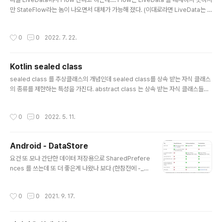
만 StateFlow라는 놈이 나오면서 대체가 가능해 졌다. (이대로라면 LiveData는 d
eprecated 되려나? 차라리 그렇게 되면 선택권이라도 없어지겠구먼... 아직 고민
되는군..) 적용하면서.. 익힌것들 간략 정리.. // getData()는 Flow 를 반환 // 1. Flo
작성시간
0
0
2022. 7. 22.
w val data = useCase.getData() // 2. LiveData val dataLiveData: LiveD
ata = useCase.getData().asLiveData() // 3. StateFlow private val _data
= MutableStateFlow(null) val data: StateF..
Kotlin sealed class
글 내용
sealed class 를 추상클래스의 개념인데 sealed class를 상속 받는 자식 클래스
의 종류를 제한하는 특성을 가진다. abstract class 는 상속 받는 자식 클래스들을
모두 알고 있지 않지만 sealed class 는 상속받는 자식 클래스가 어떤것인지 알고
있다 - 같은 패키지에서만 상속 가능
작성시간
0
0
2022. 5. 11.
Android - DataStore
글 내용
요건 또 모냐 간단한 데이터 저장용으로 SharedPrefere
nces 를 쓰는데 또 더 좋은게 나왔나 보다 (한참전에 -_-)
야금야금 새로운걸 적용해 나가보자 https://developer.
android.com/topic/libraries/architecture/datast
작성시간
0
0
2021. 9. 17.
ore?hl=ko#kotlin Datastore | Android 개발자 | An
droid Developers Datastore Android Jetpack의
구성요소. Jetpack Datastore는 프로토콜 버퍼를 사용