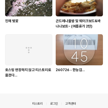
진해 벚꽃
곤드레나물밥 및 웨이크보드&바
나나보트~ (여름휴가 2탄)
호스팅 연장하지 않고 티스토리로
260726 - 한능검...
옮겼다...
의안내
티스토리
로그인
고객센터