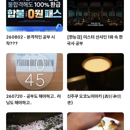
260802 - 본격적인 공부 시
[한능검] 미스터 선샤인 1화 속 한
작???
국사 공부
260720 - 공부도 해야하고.. 러
신주쿠 오코노미야키 (お好み焼
닝도 해야하고..
き）