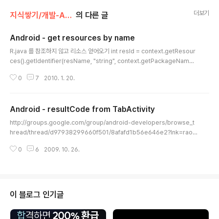
더보기
지식쌓기/개발-Android
의 다른 글
Android - get resources by name
글 내용
R.java 를 참조하지 않고 리소스 얻어오기 int resId = context.getResour
ces().getIdentifier(resName, "string", context.getPackageName
()); String str = context.getString(resId); = context.getResouces().
0
7
2010. 1. 20.
getString(resId); int resId = context.getResources().getIdentifier
(resName, "drawable", context.getPackageName()); Drawable =
context.getResources().getDrawable(redId); getIdentifier 의 첫번
Android - resultCode from TabActivity
째 인자 는 리소스 이름 두번째 인자 "strin..
글 내용
http://groups.google.com/group/android-developers/browse_t
hread/thread/d97938299660f501/8afafd1b56e646e2?lnk=raot
http://www.mail-archive.com/android-developers@googlegrou
0
6
2009. 10. 26.
ps.com/msg34374.html 위 문제의 해결책 TabActivity 안에 Tab Cont
ent로 A Activity 가 있다고 할때 어떤 Caller Activity에서 startActivityO
nResult() 로 TabActivity를 호출한 뒤 A Activity에서 아래와 같이 종료하
면 (TabActivity가 종료됨) setResult(RESULT_OK, intent); finish()..
이 블로그 인기글