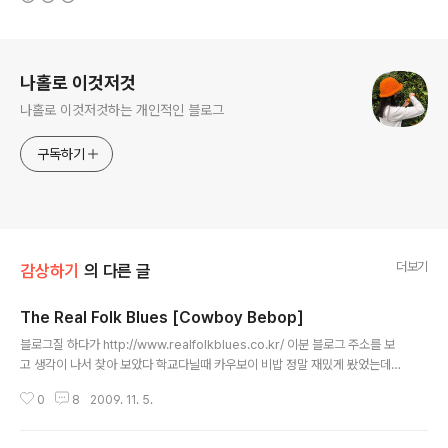
로그 정보
나홀로 이것저것
나홀로 이것저것하는 개인적인 블로그
구독하기
더보기
감상하기
의 다른 글
The Real Folk Blues [Cowboy Bebop]
글 내용
블로그질 하다가 http://www.realfolkblues.co.kr/ 이분 블로그 주소를 보
고 생각이 나서 찾아 보았다 학교다닐때 카우보이 비밥 정말 재밌게 봤었는데
지금 다시 영상을 보니까 제대로 본게 아닌 것 같다 다시 복습해야 겠어 (또 오타
0
8
2009. 11. 5.
쿠 소리 듣겠구먼 ㅋㅋ) 이거슨 레알 진리. (해석 : 이것은 정말 최고입니다)