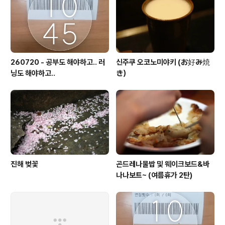
260720 - 공부도 해야하고.. 러
신주쿠 오코노미야키 (お好み焼
닝도 해야하고..
き）
진해 벚꽃
곤드레나물밥 및 웨이크보드&바
나나보트~ (여름휴가 2탄)