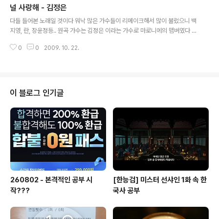
널 사랑해 - 김정은
글 내용
다들 들어본 노래일 것이다 워낙 많은 가수들이 리메이크해서 많이 불렀으니 백
지영, 란, 장윤정등.. 원곡 가수는 김정은 이라는 가수로 마로니에의 맴버였다 리
메이크한 사람중에서는 란 목소리가 제일 마음에 든다 그래서 널 사랑해가 수록
0
0
2009. 10. 22.
되어있는 김정은 1집 Propose 앨범이 멜론에 없어서 란이 부른 버전으로 듣
는다 가을에 어울리나효 ㅎㅎ
이 블로그 인기글
260802 - 본격적인 공부 시
[한능검] 미스터 선샤인 1화 속 한
작???
국사 공부