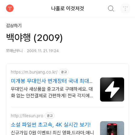
검색하기
나홀로 이것저것
티스토리
감상하기
백야행 (2009)
쪼매난쑤니
2009. 11. 21. 19:24
https://m.bunjang.co.kr/
광고
미개봉 무대인사 번개장터 국내 최대
브랜드 중고거래
무대인사 새상품을 중고가로 구매하세요. 대
화 없는 안전결제로 간편하게! 전국 각지에서
올라오는 전국구 최다 상품 매일 10만 개 이
상의 신규 상품 업로드
http://filesun.pro
광고
소설 파일썬 초고속, 4K 실시간 보기!
신규가입 0원 이벤트! 최신 영화,드라마,애니