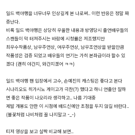
일드 백야행을 너무너무 인상깊게 본 나로써.. 이런 반응은 정말 짜
증난다.
비록 일드 백야행은 상당히 우울한 내용과 방영당시 출연배우들의
스캔들이 막 터져주시는 바람에 시청률은 저조했지만
최우수작품상, 남우주연상, 여우주연상, 남우조연상을 받을만큼
작품성은 검증 되었고 배우들의 연기는 가히 본좌급이라 할수 있
겠다 (괜히 야간지, 와간지겠어 ㅋㅋ)
일드 백야행 팬 입장에서 고수, 손예진의 캐스팅은 좋다고 본다
시나리오도 히가시노 게이고가 극찬(?) 했다고 하니 연출만 잘하
면 좋은 작품이 나오리라 생각하고.. 나름 기대중
제발 개봉도 안한 이 시점에 배드신에만 초점을 두지 않길 바란다..
(불꽃처럼 나비처럼 꼴 나지말고 -_-)
티저 영상을 보고 살짝 비교해 보면..