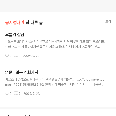
더보기
궁시렁대기
의 다른 글
오늘의 잡담
글 내용
* 요즘엔 드라마와 소설, 다른말로 허구세계에 빠져 허우적 대고 있다. 평소에도
드라마 보는 거 좋아하지만 요즘엔 더욱 그렇다. 한 배우에 제대로 꽃힌 것도 있
고.. 현실세계에서 재미를 찾기도 어렵고.. * 추석때 집에 내려갈때 버스안에서
0
2
2009. 9. 23.
갖혀있는 동안 볼 드라마,애니,영화등등 모색해야겠다. (야마다군 출연작이 될
듯 싶지만서도 ㅋㅋ) 막히면 넉넉히 10시간은 잡아야겠지.. 유탱이 배터리가 버
텨줄지.. ㅜㅜ * 추석때 집에 내려가면 크로우즈 다 봐야지 (크로우즈제로2 한
의문.. 일본 엔화가치...
국 개봉좀 ㅜㅜ) * 하루빨리 outside Korea 에 가서 아무생각없이 사진기 셔
글 내용
터 막막 눌러대고 싶다. * 아.. 워크샵 사진 정리해야되는데.....
파코즈에 웃김으로 올라온 다음 글을 읽으면서 의문점.. http://blog.naver.co
m/uni9921158/88522192 (전차남과 비슷한 걸레남 이야기 -_-) 내용을 읽
다보면... 돈이 없어 지금 지갑에 20000엔이 전부 이걸로 데이트비까지 조달해
0
7
2009. 9. 21.
야 하는걸... 데이트 비용으로 2만엔은 무리야.. 100엔을 1000원이라고 쳐도
20000엔이면 20만원이다 -_- 일본에서는 20만원이 겨우의 돈인가;; 20만
원으로 데이트하고도 남겠다 -_- (하긴 내용을 읽어보면 호텔비를 포함시키
려;;;;; ) 3만엔 정도로 세련된 셔츠와 리바이스 청바지만 사입어도 커버할 수 있
다. 그래... 리바이스는 비싸니...그래도!!! 고작 3만엔이 없다는건 절망적이다. 포