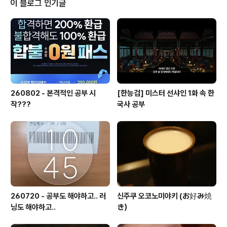
이 블로그 인기글
기해라 헉.. 정말 일본과 우리나라는 경제..
260802 - 본격적인 공부 시
[한능검] 미스터 선샤인 1화 속 한
작???
국사 공부
260720 - 공부도 해야하고.. 러
신주쿠 오코노미야키 (お好み焼
닝도 해야하고..
き）