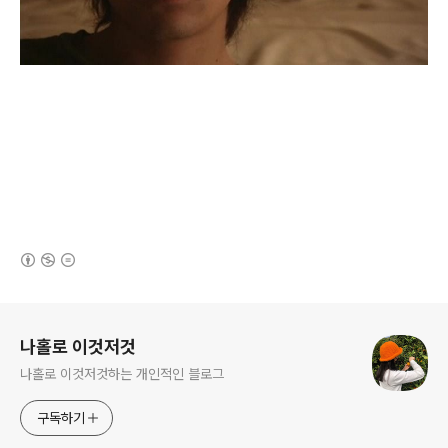
(새창열림)
로그 정보
나홀로 이것저것
나홀로 이것저것하는 개인적인 블로그
구독하기