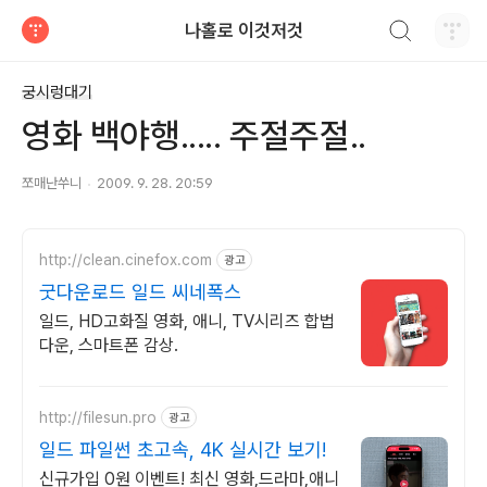
검색하기
나홀로 이것저것
티스토리
궁시렁대기
영화 백야행..... 주절주절..
쪼매난쑤니
2009. 9. 28. 20:59
http://clean.cinefox.com
광고
굿다운로드 일드 씨네폭스
일드, HD고화질 영화, 애니, TV시리즈 합법
다운, 스마트폰 감상.
http://filesun.pro
광고
일드 파일썬 초고속, 4K 실시간 보기!
신규가입 0원 이벤트! 최신 영화,드라마,애니