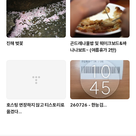
진해 벚꽃
곤드레나물밥 및 웨이크보드&바
나나보트~ (여름휴가 2탄)
호스팅 연장하지 않고 티스토리로
260726 - 한능검...
옮겼다...