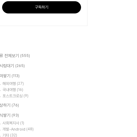
구독하기
류 전체보기
(555)
시렁대기
(265)
억쌓기
(113)
해외여행
(27)
국내여행
(16)
포스트크로싱
(9)
상하기
(76)
식쌓기
(93)
사회복지사
(1)
개발-Android
(48)
기타
(32)