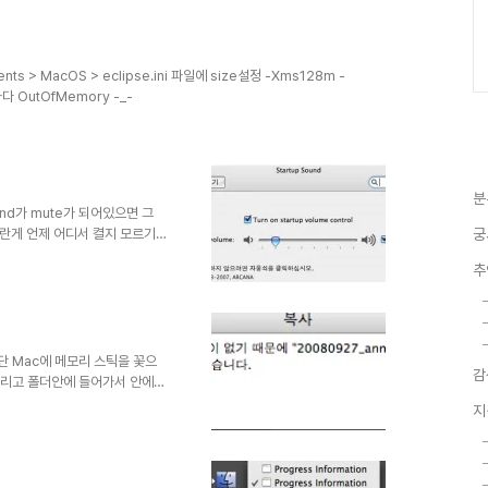
kages/ Open . QuickSilver를
색되니 더 쉽게 설치할수 있다
tion..
s > MacOS > eclipse.ini 파일에 size설정 -Xms128m -
OutOfMemory -_-
분
nd가 mute가 되어있으면 그
란게 언제 어디서 켤지 모르기때
궁
 건 여간 귀찮은 일이 아닐수 없
추
 소리가 나면 웬지 거슬린다...
주는 프로그램이다
e.en.html 위 사이트에서 다운로드
 그림과 같이 설정해주면 부팅시
단 Mac에 메모리 스틱을 꽃으
감
 그리고 폴더안에 들어가서 안에
data들을 넣으려고 하면 부렉!!!
지
!! 이런반응이 나오게 마련이다
 폴더가 생겨 그안으로 지운 파일들
고 그대로가 된다 -_- 따라서
가 방법이 있는데 내가 모르는 거겠