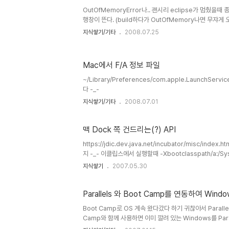
지 -ㅅ-;;;
OutOfMemoryError나.. 괜시리 eclipse가 멈췄을
행창이 뜬다. (build하다가 OutOfMemory나면 무쟈게
않고 그냥 종료해도 종료진행창이 뜨고 eclipse가 종료된다
지식쌓기/기타
2008.07.25
에 app 아이콘으로 종료를 시킬수 있는데 종료하고 있을때
뜬다 ㅋㅋ windows나 linux에서는 종료해라는 명령을 
나타나는 문제겠구먼 ㅋ
Mac에서 F/A 정보 파일
~/Library/Preferences/com.apple.LaunchS
다 -_-
지식쌓기/기타
2008.07.01
맥 Dock 쪽 건드리는(?) API
https://jdic.dev.java.net/incubator/misc
지 -_- 이클립스에서 실행할때 -Xbootclasspath/a:/Sy
지식쌓기
2007.05.30
Parallels 와 Boot Camp를 연동하여 Win
Boot Camp로 OS 계속 왔다갔다 하기 귀찮아서 Parallel
Camp와 함께 사용하면 이미 깔려 있는 Windows를 Par
단한건 Parallels에서 이용하고 게임같은건 Boot Ca