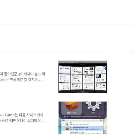
좋아졌군..(이제서야 봄;;) 역
tes는 크롬 빼낀것 같지만.. 이
ㅅ- Gimp는 다음 사이트에서
mp를 사용하려면 X11이 설치되어 있
터미널을 띄운뒤 X11User.pkg
다 cd /Volumes/Mac\