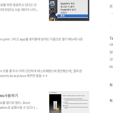
때 종료를 하면 종료하고 있다는 진
혼
 오래 떠있다) 사실 에러가 나지
. 그런데 mac에서는 dock안
 또 종료를 누르면 종료창이 또
여러번 줄 수 없으니 mac에서만
T
ervices.plist 그리고 app를 휴지통에 넣어도 다음으로 열기 메뉴에 나온
야
일
코
Ma
/index.html 오홍 좋구나! 아직 간단하게 테스트해봤는데 잘안됐는데;; 잘되겠
stem/Library/Java 해주면 잘됨 ㅎㅎ
최
최
근
글
dows사용하기
과
인
최
s를 깔기로 했다.. Boot
기
allels로 실행시킬 수 있으니 간
글
mp이용해서 하면 딱 좋을것 같다