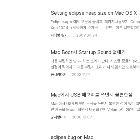
OS\ X\ Install\ Disc\ 1/System/Installations/Pac
사용한다면 X11로 검색하면 Package Installer가 검
Setting eclipse heap size on Mac OS X
X11User.pkg를 설치하고 X11을 실행한다 X11은 /Applica
Eclipse.app 에서 오른쪽 클릭후 '패키지내용보기' Content
Xmx1024m 넉넉하게 주자구 -_- 안드로이드 빌드할때마다 
지식쌓기/기타
2009.04.24
Mac Boot시 Startup Sound 없애기
맥을 부팅하면 딩~~ 하는 소리가 난다. 시스템 종료시 sou
설정이 먹어서 그다음 부팅시 소리가 나지 않지만 노트북이
문에 다음 켤때를 대비해서 종료시 sound까지 신경쓴다는
궁시렁대기
2008.11.01
다. 집에서 sound켜놓고 쓰다가 다음날 회사가서 켤때 딩~
이럴때를 위한 프로그램 ㅋ Startup Sound를 조절해 
http://www5e.biglobe.ne.jp/~arcana/softwar
Mac에서 USB 메모리를 쓰면서 불편한점
받고 설치하면 환경설정에 다음과 같이 생긴다 그리고 아래
소리나는 걱정 끝~~!!
Mac에서 USB 메모리 스틱을 쓰면서 불편한 점이 있다 일
면 자동을 Mount되면서 바탕화면에 Volume이 생긴다
있는 data를 살포시 command+delete로 지운뒤 다른 
궁시렁대기
2008.10.07
아니 왜 안에 data를 다 지웠는데도 왜 공간이 없다는거야
Mac에서는 파일을 지워도 USB 메모리 안에 .Trash란
이 다 들어가기 때문에 메모리 공간은 전혀~~~ 줄어들지 않
eclipse bug on Mac
Terminal로 들어가서 지워줘야 된다.. 귀찮게 스리.. 머