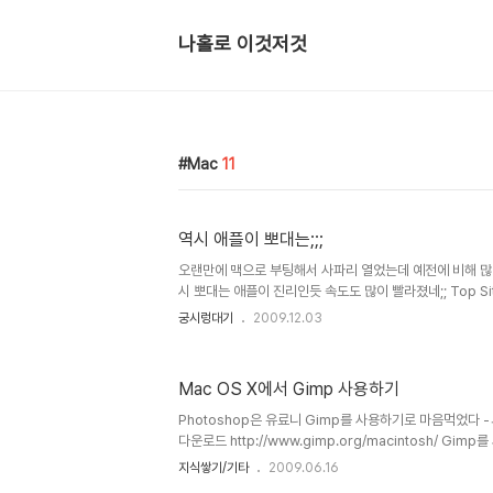
나홀로 이것저것
Mac
11
역시 애플이 뽀대는;;;
오랜만에 맥으로 부팅해서 사파리 열었는데 예전에 비해 많이 
시 뽀대는 애플이 진리인듯 속도도 많이 빨라졌네;; Top Si
뿌구먼
궁시렁대기
2009.12.03
Mac OS X에서 Gimp 사용하기
Photoshop은 유료니 Gimp를 사용하기로 마음먹었다 -
다운로드 http://www.gimp.org/macintosh/ Gi
어야 한다 맥북이 살때 같이 받은 install disk 1을 넣고 
지식쌓기/기타
2009.06.16
가 있는 디렉토리로 이동한뒤 Open을 수행하면 Finder가 뜬