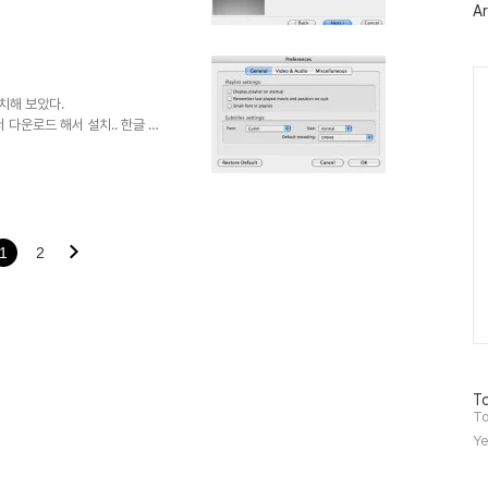
Ar
(업글 버전은 오히려 문제가 발생한
r Guide.pdf 에서 Using
라하면 된다 1. Boot Camp로
Ca
t Camp.exe 를 ..
설치해 보았다.
l 에서 다운로드 해서 설치.. 한글 자
im이고 encoding은
 그리고 동영상을 재생하면 아무런
 재생목록이 .avi만 들어간다는
록이 저장되어 있다는 점 마음에
 점.. 오랫동안 Input이 없을
.
1
2
방
To
문
To
자
Ye
수