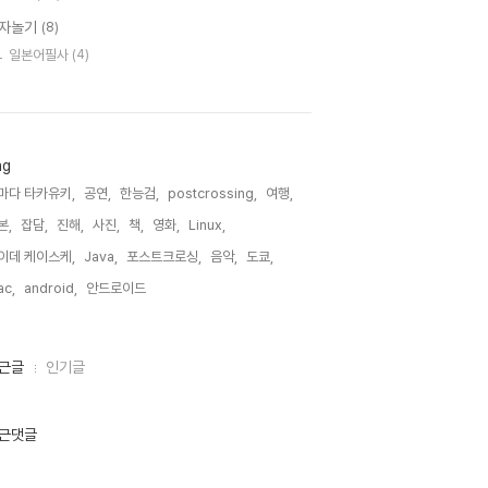
자놀기
(8)
일본어필사
(4)
ag
마다 타카유키,
공연,
한능검,
postcrossing,
여행,
본,
잡담,
진해,
사진,
책,
영화,
Linux,
이데 케이스케,
Java,
포스트크로싱,
음악,
도쿄,
c,
android,
안드로이드,
근글
인기글
근댓글