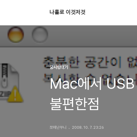
나홀로 이것저것
궁시렁대기
Mac에서 US
불편한점
쪼매난쑤니
2008. 10. 7. 23:26