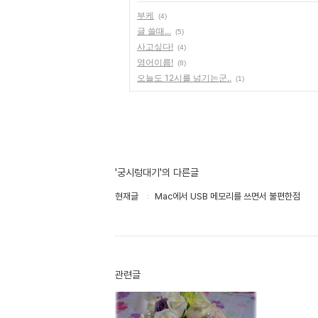
부케
(4)
글 쓸때...
(5)
사고싶다!
(4)
영어이름!
(8)
오늘도 12시를 넘기는군..
(1)
'궁시렁대기'의 다른글
현재글
Mac에서 USB 메모리를 쓰면서 불편한점
관련글