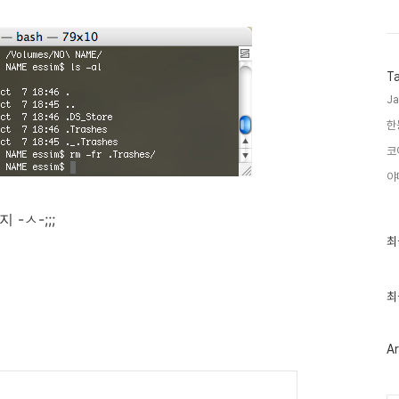
T
Ja
한
코
야
-ㅅ-;;;
최
최
근
글
과
인
최
기
글
Ar