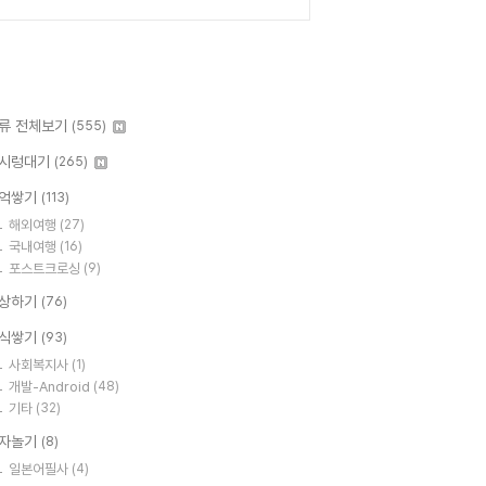
류 전체보기
(555)
시렁대기
(265)
억쌓기
(113)
해외여행
(27)
국내여행
(16)
포스트크로싱
(9)
상하기
(76)
식쌓기
(93)
사회복지사
(1)
개발-Android
(48)
기타
(32)
자놀기
(8)
일본어필사
(4)