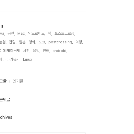
ag
va,
공연,
Mac,
안드로이드,
책,
포스트크로싱,
능검,
잡담,
일본,
영화,
도쿄,
postcrossing,
여행,
이데 케이스케,
사진,
음악,
진해,
android,
마다 타카유키,
Linux,
근글
인기글
근댓글
chives