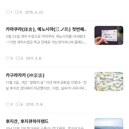
주고 있는데일본 아저씨가 말 걸면서사진 찍어 준다고 -
고가고시마 시내로 돌아와전날 못갔던 시로야마를 들렀다
ㅅ-!마을 전망으로 한컷..뒤에 큰 나무도 하나 있었는데 거
가센간엔을 들르기로 했다버스 많이 타는날이 될듯! * 지란
작성시간
1
0
2015. 6. 22.
기서도 한컷..굳이 먼저 ..
무사마을 (知覧武家屋敷, 지란부케야시키) 로 가기위해
가고시마중앙역 앞 광장에 버스를 타러 왔다 버스 타는 곳 :
동 16번 http://www.chiran-tokkou.jp/access/bus
카마쿠라(鎌倉), 에노시마(江ノ島) 첫번째..
stop/index.html鹿児島中央駅（特攻観音入口行
글 내용
き、知覧行き）バスのりば案内두번째 그림 참고 버스
2월 24일 과외 수업으로 카마쿠라, 에노시마를 다녀왔다
기다리다가 본 가고시마 시티뷰 버스시티뷰버스는 두가지
~! 이번 과외수업은 학교 전체로 가는것이아니라 클래스별
노선이 있는데두 노선 버스가 앞뒤로 동시에 ㅎㅎ 버스 시
로 가고 싶은 곳을 담임선생님과 같이 가는 것!!! 우리반은
간표지란가는 버스정류장 앞에서 좀 일찍와서 기다린다우
그냥 어쩌다가 카마쿠라 가는 것으로 결정되었다. 언젠가
작성시간
0
0
2011. 3. 8.
린 10시 10분꺼 탄듯~!근데 10..
가볼려고 했던 곳인지라 ㅋㅋ 신주쿠에서 선생님이 사다준
프리패스를 가지고 먼저 카마쿠라로 출발~!!! 에노시마, 카
마쿠라는 에노덴 이란 작은 전차가 달리는 노선인데 이것
카구라자카 (神楽坂)
이 또 재미임!! 참고로 이 티켓은 신주쿠에서 에노시마-카
글 내용
마쿠라(요 노선은 내렸다 타기 무한반복해도 됨) 그리고 신
11월 3일.. 여긴 "문화의 날" 이라 하여 공휴일 이었다~ 전
주쿠에 돌아오기까지 쓰게되는 일일 프리티켓이다 1430
날 후지산 갔다와서 피곤했지만.. 이런.. 날씨가 너무너무너
엔 -ㅅ-;; 신주쿠에서 오다큐선을 타고 후지사와역(藤沢
무 좋지 않은가!!!! 그래서 계속 생각해 뒀던 카구라자카를
駅)에서 내려서 에노덴(江ノ電)을 타러 왔음!! 에노덴아
가기로 결정했다!! 그것도 자전거를 타고!!! 음하하~ 자전거
작성시간
0
6
2010. 11. 8.
언넝 오라구~! 초록색의 에노덴이 왔..
경로는 이전부터 계속 파악해 뒀던지라 ㅋㅋ; 구글맵으로
검색해보면 도보로 30분정도 거리이다 실제로 자전거로 1
5분 정도도 안걸린것 같다~ 하지만.. 중간에 오르막길이
후지산, 후지큐하이랜드
있어서 ㅜㅜ 그래도 무사히 도착!! 도착하니 차량통제를 해
글 내용
놓고 뭔가 축제분위기!! 오홋 자전거를 주차해둬야 하기때
지난 11월 2일 학교에서 소풍(?) 갔다 왔음.. 후지산 5合