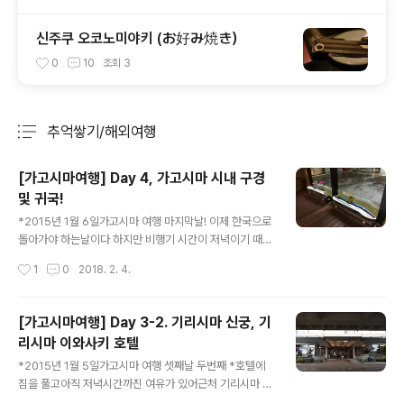
신주쿠 오코노미야키 (お好み焼き）
0
10
조회
3
추억쌓기/해외여행
분류 전체보기
주요 글 목록
[가고시마여행] Day 4, 가고시마 시내 구경
및 귀국!
글 내용
*2015년 1월 6일가고시마 여행 마지막날! 이제 한국으로
돌아가야 하는날이다 하지만 비행기 시간이 저녁이기 때문
에시간은 아직 넉넉한 상황~ 다음과 같은 일정으로일단 가
작성시간
1
0
2018. 2. 4.
고시마로 다시 넘어가시내 위주 못 돌아본 곳 마저 돌아본
뒤후쿠오카 공항으로 돌아가 귀국하는 걸로! 기리시마 이
와사키 호텔 체크아웃 -> 가고시마 중앙역 -> (마저못한
[가고시마여행] Day 3-2. 기리시마 신궁, 기
시내구경) -> 가고시마중앙역 -> (신칸센) -> 하카타(후
리시마 이와사키 호텔
쿠오카) -> 귀국 분명 호텔에서 조식을 먹었을 터인데..사
글 내용
진이 없다 ㅜㅜ 여튼... 이젠 기리시마 이와사키 호텔 체크
*2015년 1월 5일가고시마 여행 셋째날 두번째 *호텔에
아웃을 하고다시 가고시마로 넘어가야 한다.. 그런데..비가
짐을 풀고아직 저녁시간까진 여유가 있어근처 기리시마 신
추적추적 내리는구나.. 꽤 많이 옴 ㅜㅜ 체크아웃 하고호텔
궁구경하러 고고 호텔전경건너편 버스 정류장! 기리시마