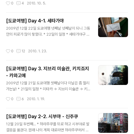
작성시간
0
4
2010. 10. 5.
라묵고 찍음 ㅋ 참..
한국에서 하고와서 간단한 반편성 인터뷰 웬지모르게 나는
초급 시험을 잘 봤던지라.. (한창 공부할때 쳐서 그런듯 -_-
지금 다 까먹었는데 컥!) 학교에서 중급시험을 쳐보라 했지
[도쿄여행] Day 4-1. 세타가야
만 내가 거부해서 그냥 인터뷰만 한뒤 중급1반으로 편성 학
글 내용
교일 끝나고 같은유학원 동생들이랑 신주쿠 구약소 가서
2009년 12월 22일 도쿄여행 넷째날 넷째날이 되니 그동
외국인 등록하고 건강보험등록하고 다른 학교간 동생 한명
안의 피로가 많이 쌓였다. * 22일의 일정 * 세타가야구 ->
신주쿠에서 만나서 돈키호테 가고 신주쿠 돌아댕김 * 10월
하라주쿠 -> 오다이바 원래 하라주쿠는 계획에 없었는데
2일 토요일 동네 돌아다님.. 한인지역이라 -_- 곳곳에 한국
지난번 갔을때 구경도 잘 못하고 쇼핑도 못해서 이날 스케
작성시간
0
12
2010. 1. 23.
말이..
쥴에 넣은것 ! * 전날 추위에 떨어던 탓에 약간은 피곤한 몸
을 이끌고 여행 시작! 아침은 간단히 먹고! 먼저 오전 일정
인 세타가야구로 갔다. 세타가야구는 9개정거장으로 구성
[도쿄여행] Day 3. 지브리 미술관, 키치죠지
된 세타가야센이란 노면전차가 있는데 이것을 타고 원하는
- 카와고에
역에 내려서 관광을 한다. 세타가야센의 일일패스는 320
글 내용
엔 세타가야센은 시모타카이도역과 산겐자야역을 잇는 짧
2009년 12월 21일 도쿄여행 셋째날이다 이날은 좀 멀리
은 노선이다. * 신주쿠에서 시모타카이도 가는 방법 * 신주
가는날! * 21일의 일정 * 미타카 -> 지브리 미술관 -> 키
쿠 -> 시모타카이도 : 게이오센, 150엔 시모타카이도에서
치죠지 -> (이케부쿠로) -> 카와고에 * 셋째날이 밝았다 !
작성시간
0
6
2010. 1. 19.
내려서 게이오 게찰구를..
도쿄는 이날도 여전히 맑았다 호텔에서 밖을 내다보니 눈
덮인 산이 보인다! 후지산이 아닐까? 도쿄는 정말 서울에
비해선 따뜻하다! 이날도 따뜻하겠지 싶어서 걸리적 거리
[도쿄여행] Day 2-2. 시부야 - 신주쿠
는 목도리를 하지 않고 나왔다. 지브리 미술관을 가기위해
글 내용
12월 20일 두번째... * 하라주쿠를 뒤로 하고 시부야로 발
아사가야에서 미타카로 왔다. 아사가야에서 미타카는 같은
걸음을 옮겼다. 원래 나의 계획 대로라면 하라주쿠에서 시
JR추오소부라인이라 이동이 편리했다. 그리고 지브리미술