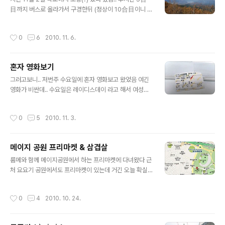
문에 끌고 돌아다니다 근처 공원이 있길래 냅다 파킹해두
目까지 버스로 올라가서 구경한뒤 (정상이 10合目이니 중
고 본격 관광 시작!! 여기선 아줌마 자전거 타고 다님 ㅋㅋ
간까지만) 후지큐하이랜드 가는 일정 전날까지 태풍때문에
일단은 축제 분위기를 뒤로하고 드라마에도 나오고 운치있
비오고 그랬는데;; 다행히 날씨는 맑았다.. 하지만 안개,, 구
작성시간
0
6
2010. 11. 6.
다는.. 효고요코..
름이 ㅜㅜ 富士山 ５合目 이제 가을 접어 들어서 꼭대기
부터 눈이 쌓이기 시작 그리고 버스에서 안내하던 언니가
후지메론빵얘기를 하길래 사먹으러 왔다 250엔.. 비싸지
혼자 영화보기
만.. 기념이니까~ 웃긴건 3개 넣어놓고 1000엔 받음 포장
글 내용
값 ㅎㄷㄷ 맛은 평범함 ㅜㅜ; 이렇게 날씨가 뿌애서.. 뚜렷
그러고보니.. 저번주 수요일에 혼자 영화보고 왔었음 여긴
하진 않았지만 평소엔 이정도로도 아래가 보이지 않는다고
영화가 비싼데.. 수요일은 레이디스데이 라고 해서 여성만
한다.. 그래서 우리보고 오늘 정말 운이 좋다고 하던데 -
1000엔해준다! 영화는 수요일에만 -ㅅ-! ㅋㅋ "13인의 자
ㅅ-;; 다시 버스타고 내려와서 후지큐하이랜드 (富士Q Hi
객" 보고왔다! 머 90프로 이상 못알아 들었지만;; 사무라이
작성시간
0
5
2010. 11. 3.
ghland) 놀이기..
영화로.. 액션이 대부분이고.. 그래서 스토리 이해하는데는
별 무리 없었음;;; 신주쿠의 ピカデリー(피카데리)란 곳에
서봤는데.. 사진은 없음;;;
메이지 공원 프리마켓 & 삼겹살
글 내용
룸메와 함께 메이지공원에서 하는 프리마켓에 다녀왔다 근
처 요요기 공원에서도 프리마켓이 있는데 거긴 오늘 확실
히 하는지 몰라서 확실히 아는 메이지 공원으로 고고싱~!!
JR추오센 센다가야역에서 내려 10분정도 걸어 가면된다
작성시간
0
4
2010. 10. 24.
도착한 프리마켓은 꽤 넓었고 사람들도 엄청 많았다 옷, 신
발, 가방, 그릇등 다양하게 팔고 있다 자기가 입던 옷들을
싸들고 와서 저렴하게 팔고 있는 곳이 대부분이고 뭔가 전