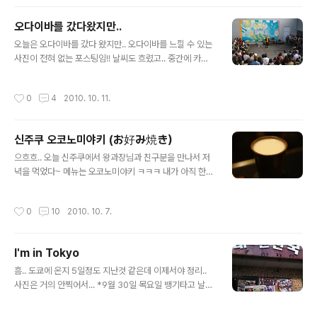
시대 후기부터 무사들 사이에서 성행되었는데, 현재는 신
사(神社) 등에서 의식으로 행해짐)) from jpdic.naver
오다이바를 갔다왔지만..
사실 행사가 동네 탐방겸 가볼려고 했던 근처 공원에서 하
글 내용
길래 공원들를겸 보러 갈려고 했던거였다.. 사실 공원을 가
오늘은 오다이바를 갔다 왔지만.. 오다이바를 느낄 수 있는
는게 더 우선이었고 행사 장소가 정확히 어딘지도 몰랐기
사진이 전혀 없는 포스팅임!! 날씨도 흐렸고.. 중간에 카메
때문에 ㅎㅎ 근데 집을 나오니 많은 사람들이 다 한방향으
라가 배터리 없어서 죽는바람에 -_-ㅋ 작년에 갔을때는 저
로 가고 있어서 혹시 그걸 보러 가는 사람인가 싶어 따라
녁에 가서 야경을 맘껏 즐기고 왔는데 오늘은 오후부터 간
작성시간
0
4
2010. 10. 11.
감;; 할머니와 꼬마가 ..
거라.. 그때보다 이런저런 많은 것을 보고왔다 후지건물도
들어가서 구경하고.. ㅋ 이건 걍.. 공연하고 있길래 ㅎㅎ 이
것이 오늘의 득템!! "라무네 (ラムネ)" 소다맛 음료 인데 중
신주쿠 오코노미야키 (お好み焼き）
요한것은 안에 구슬이 있어서 소리가 난다는것! 덱스안에
글 내용
옛날과자들 파는곳에서 샀다 100엔 일본 드라마나 애니같
으흐흐.. 오늘 신주쿠에서 왕과장님과 친구분을 만나서 저
은거 본 사람들은 잘 알듯 ㅋ 공기인형에서 배두나가 가지
녁을 먹었다~ 메뉴는 오코노미야키 ㅋㅋㅋ 내가 아직 한번
고 다니기도 함 많이 걸어서 피곤 ㅡㅜ ㅋㅋㅋㅋㅋ 이건..
도 먹어본적 없고.. 왕과장님도 아직 안먹었다고 해서 결정!
서점에 있길래.. 크크크..
일단 내가 아직 여기 맛집도 모르고 -ㅅ-;; 별로 돌아다니지
작성시간
0
10
2010. 10. 7.
도 않아서.. 잘모르기 때문에 네이버에 검색;;; 그중에서 한
국사람들이 잘 모르고.. 일본 방송을 탔다는 로쿠몬야(ろく
もんや）라는 가게로 갔다 내가 먼저 도착해서 일단 위치
I'm in Tokyo
알아두고.. 한참 기다리다가~ 7시경에 먹으러 갔다~ 로쿠
글 내용
몬야 （ろくもんや） 일단 생맥주 한잔하고 ㅎㅎ 한참을
흠.. 도쿄에 온지 5일정도 지난것 같은데 이제서야 정리..
기다리다가 나온 오코노미야키.. 참고로 정말 엄청 늦게 나
사진은 거의 안찍어서... *9월 30일 목요일 뱅기타고 날아
온다 -_-;; 약간 짠맛은 있지만 맛있었다! ㅋㅋ 그리고 양이
온날.. 비가 추적추적 내렸고... 이제부터 묵을 집에 도착하
모지라서 하나더 시킨 네기야키 (ねぎ焼き） 이건 한번 잘
니 5시무렵.. 짐풀고 뻗음 *10월 1일 금요일 레벨테스트는