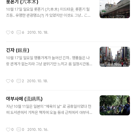
롯폰기 (六本木)
문적으로 파는 사람들도 꽤 있었다 명품들도.. 꾀죄죄하지
글 내용
만 꽤 많고 ㅋ 대부분 100엔.. 더 싼건 10엔에도 막주고..
10월 17일 일요일 롯폰기 (六本木) 미드타운, 롯폰기 힐
공짜로 주는경우도 있음 ㅋ 옷은 솔직히 좀 상태도 안좋고..
즈등.. 유명한 관광명소(?) 가 있었지만 이것도 그냥.. ここ
목 늘어나고.. 지저분한 것도 많았지만 잘 빨아입고 하
は六本木です。 유명한 놈이니 인증사진찍고; 도쿄타워..
면...;;;;; 렌즈도 판다 ㅎㄷㄷ 난 하나도 안샀음 ㅋㅋ 담에 또
30미리의 한계.. 돌각대;; 불들어온 도쿄타워.. 돌각대와 막
작성시간
0
6
2010. 10. 18.
가서 악세서리..
샷의 한계.. R버거를 먹으러 왔다!!! 아보카도 어쩌고저쩌고
세트시켰음.. 겨자때메 죽는줄 ㅡ,.ㅡ 담엔 딴거먹어야지 ㅜ
ㅜ R버거의 특징은 빵이 호빵이라는거 -ㅅ-;; 그리고 가난
긴자 (銀座)
한 우리들은 소화도 시킬겸 롯폰기에서 시부야까지 걸어와
글 내용
서 JR타고 갔다 ㅎㅎ
10월 17일 일요일 명품가게가 늘어선 긴자.. 명품들은 나
랑 관계가 없는지라 그냥 분위기만 느끼고 옴 일정시간동
안 5시까지던가.. 차도를 봉쇄하기때문에 거리 가운데로
다니는 사람들 곳곳에 길거리에서 인터뷰를 한다던지 설문
작성시간
0
2
2010. 10. 18.
조사를 한다던지 촬영을 많이 하고 있었다 그렇게 거리 구
경만하다가 들어온 "Free Cafe" 말 그대로 공짜카페이다
예전엔 과자까지 공짜였지만 지금가니까 음료만 공짜~ 아
야부사메 (流鏑馬)
메리카노로~ 맛은 별로; 사람들이 예상외로 그렇게 많지
글 내용
않았기 때문에 공짜 커피한잔 하면서 오래동안 수다 떨다
지난 10월 11일은 일본의 "체육의 날" 로 공휴일이었다 전
가 롯폰기로 갔다
에 도서관에서 가져온 책자에 오늘 동네 근처에서 야부사
메란 행사를 한다고 해서 사부작 가봤다. 야부사메 (流鏑
馬) 『역사』 기사(騎射)의 한 가지. 말을 타고 달리면서 3
작성시간
0
0
2010. 10. 16.
개의 과녁을 우는살로 차례로 쏘는 경기. ((平安へいあん