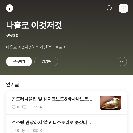
검색하기
티스토리
나홀로 이것저것
구독자
0
나홀로 이것저것하는 개인적인 블로그
구독하기
방명록
신고하기 레이어
열기
인기글
곤드레나물밥 및 웨이크보드&바나나보트~
(여름휴가 2탄)
0
6
조회
4
호스팅 연장하지 않고 티스토리로 옮겼다...
0
0
조회
3