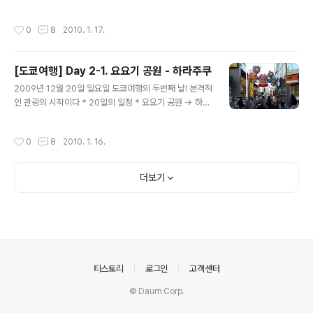
부야로 갈때 캣 스트리트 쪽으로 걸어갔다가 오모테산도를
관을 가는 셔틀버스를 타러~ 저어기 버스가 기다리고 있다
거쳐 시부야로 가는 거였는데 다들 조금 지쳐 있었고 인원
~ 출발할 것 같은 기세라 서둘렀다. 버스비는 왕복 300엔
작성시간
0
8
2010. 1. 17.
도 많고 다들 허기져 있었고.. 말 할 수가 없어서 그냥 다케
이다. 편도는 200엔으로 알고 가서.. 편도로 갈때만 타고
시타도리에서 나오면 바로 있는 메리지도리를 따라 시부야
갔다가 돌아올때는..
로 갔다. 시부야로 걸어가는 길에 자판기로 주문하는 음식
[도쿄여행] Day 2-1. 요요기 공원 - 하라주쿠
점 발견! 좀전에 크레페를 먹어서 약간 배가 찬 상태라 간단
글 내용
하게 먹기로 했다. 난 우동을 먹으려 뽑은 티켓~ 초첨 삑사
2009년 12월 20일 일요일 도쿄여행의 두번째 날! 본격적
리 -_-;;; 좀 짜고.. 맛은 그닥 ㅋㅋ 그래도 본토에서 먹는 우
인 관광의 시작이다 * 20일의 일정 * 요요기 공원 -> 하라
동은 달라욤 오오오오오 시부야에 왔다!! 딱 정면에서 킨키
주쿠 -> 시부야 -> 신주쿠 20일은 도쿄의 번화가이다. 도
키즈가 나를 반겨주는구나~ (응?) 사실 킨키 잘 몰라.. 걍
쿄의 문화를 느낄수 있는 곳! 스크롤의 압박으로 역시나 나
작성시간
0
8
2010. 1. 16.
이름만 ..
눠서 포스팅.. 고고싱!! 아침은 간단하게 먹기로 했다 호텔
근처 미니스탑에서 산 아침거리..여기 미니스탑 자주 갔더
랬다.. 딸기우유일거라 생각하고 산 흰우유 -_- 하지만 난
더보기
흰우유도 잘 마시는 착한 어른! 아침은 이렇게 길거리 벤치
에서 아주 간단하게 처리하고! 아사가야역에 신주쿠로 가
는 지하철를 타러 왔다. 그리고 내가 좋아하는 원피스!!! 루
피 넘 좋아~!!! 요긴 어디냐!!!! 사실 아사가야에서 신주쿠로
가기위해선 JR추오소부선.. 노란색을 타야하는데 같은 라..
의안내
티스토리
로그인
고객센터
© Daum Corp.