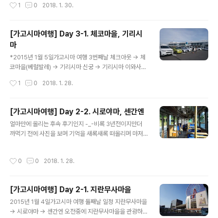
작성시간
1
0
2018. 1. 30.
맞은편에 있던 버스정류장에서버스를 타고 기리시마 신궁
이와사키 호텔이 버스의 종점이라호텔앞 버스 정류장에서
역에서 내린다 기리시마 ..
시간보고 나가서 타고 간다~~*버스타고 도착한 기리시마
신궁일본의 다른 신궁과 별반 차이는 없다! 도착했는데 야
[가고시마여행] Day 3-1. 체코마을, 기리시
타이들이... 오호먼 날인가~? 여튼 맛있는건 먹어줘야지오
마
징어랑 옥수수 하나씩 사먹었던듯! 그리곤..신궁구경~일본
글 내용
의 흔한 신궁에 있는 ~전망대도 있고오미쿠지도 하나 뽑고
*2015년 1월 5일가고시마 여행 3번째날 체크아웃 -> 체
~천천히 둘러본뒤다시 호텔로 복귀~ 돌아가는 버스정류장
코마을(베럴발레) -> 기리시마 신궁 -> 기리시마 이와사
쪽에 있던 족욕장버스기다리고....버스타고 다시 호텔로~ *
키 호텔(온천) 셋째날은가고시마를 벗어나 온천을 하러기
작성시간
1
0
2018. 1. 28.
그리곤 온천타임~!!이때 산 속에 있는 온천도 했는데해가
리시마로 가는 날! 맛난 조식마저 먹고!! ㅋ 기리시마로 가
거의 져서.. ㅋㅋㅋ가는 사람은 우리 둘뿐....
기전에가고시마쪽에 더 볼게 뭐가 있을까 찾다가기리시마
가는 버스를 가고시마 공항에서 타게 되는데그쪽에 체코마
[가고시마여행] Day 2-2. 시로야마, 센간엔
을이라는 곳이 있다길래살짝 들러 가기로... 베럴발레는체
글 내용
얼마만에 올리는 후속 후기인지 -_-비록 3년전이지만더
코마을도 있고 소주공장도 있고 그렇다텐몬칸에서 공항버
까먹기 전에 사진을 보며 기억을 새록새록 떠올리며 마저
스를 타고 (1200엔)가고시마 공항으로 왔다 베럴발레는
쓰자ㅜㅜㅜㅜ------------------------------------
갈려면 사실 픽업해주는데물어보기가 애매해서우물쭈물하
--------------- *2015년 1월 4일가고시마 여행 둘째
다가 그냥 걸어갔다 ㅜㅜ날씨도 좋고 뭐 ^^;; 공장 구경....
작성시간
0
0
2018. 1. 28.
날 두번째!! 오전중에 지란 무사마을을 관광하고가고시마
이런것도 있고이런 귀요미들도 있고요기가 체코마을....ㅎ
시내로 돌아왔다 그리고가고시마중앙역 앞에서시로야마쪽
ㅎ딱히 볼건 없었다 -_-다시 공항쪽으로..
으로 가는시티뷰 버스 탑승!!웰컴큐트패스사용! 지나가면
[가고시마여행] Day 2-1. 지란무사마을
서 이런저런 건물도 보고.. 시로야마에 내려서전망대쪽으
글 내용
로 올라간다 전날사쿠라지마갈 때는 날이 아주 맑았는데이
2015년 1월 4일가고시마 여행 둘째날 일정 지란무사마을
날은 좀 흐려서 전망이 좋진 않았다 둘이서 서로 사진찍어
-> 시로야마 -> 센간엔 오전중에 지란무사마을을 관광하