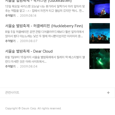
서울숲 별밤축제 - 국카스텐 (Guckkasten)
아래는 홍보영상;;
13일 목요일 국카스텐 오는날 나는 휴가라서 일찍가서 미리 앞자리 맞
추는 역할을 맡고 -ㅅ- 집에서 자전거 타고 열심히 갔지만 역시.. 한시
간 전이지만 이미 앞자리는 ㅜㅜ 중앙은 아니지만 그래도 앞자리에 않
추억쌓기
2009.08.14
았다능; 근데 왜 다 똑같은 자리만 앉게 되는거지... 이때까지 사진 앵
글이 다 똑같다 ㅎㅎ 처음 서울숲 도착했을때 7시쯤 매점쪽에 국카스
서울숲 별밤축제 - 허클베리핀 (Huckleberry Finn)
텐 맴버들이 있었는데 소심함으로 인해 사진도 못찍고 그냥 지나왔다
8월 5일 허클베리핀 공연 관람 디어클라우드때보다 훨씬 앞자리에서
ㅜㅜ 클럽데이서 봤던 파워풀한 일렉을 기대했지만 이날은 서울숲 분
앉아서 봤다 아는노래는 낯선 두 형제 하나뿐이었지만 미리미리 듣고
위기에 맞게(?) 어쿠스틱 공연으로 이루어졌다. 쵸큼 아쉽.. 보컬 하현
관람하러 가는 센스! 준비된 앵콜 하나가 끝나고 허클베리핀은 돌아가
추억쌓기
2009.08.07
우.. 이런 너무 가운데로 찍었 ㅡㅜ 기타, 드럼 베이스 치는분은 조명을
려 했지만 계속 앵콜을 불러 갑작스레 앵콜 하나 더 부르고 공연은 끝
못받아서 ㅜㅜ 어쿠스틱도 좋았다능 국텐 점점 좋아지고 있어! 다음 클
났다 기분 좋았을 듯 ㅋ
럽데이때도 !!!! 그리고..
서울숲 별밤축제 - Dear Cloud
8월 1일부터 15일까지 서울숲 별밤축제에서 릴레이 락 페스티벌이 열
린다 자세한 것은 아래 사이트에서
http://www.sejongfestival.co.kr/2-1.html 오늘은 회사마치고
추억쌓기
2009.08.04
디어클라우드의 공연을 보러갔다 거의 8시 맞춰서 도착했는데 이미
많은 사람들이 자리를 잡고 있어서 좋은 자리에서 구경은 못했다 국텐
올때는 앞자리 ㅜㅜ 중성적인 목소리를 가진 보컬 (사실 그냥 들었을
때 보컬 남자인줄 알았음 -_-) 무대 앞으로 나와주는 센스 베이스와
키보드는 안보이는 구먼 ㅜㅜ 기타 연주중 컥 역시 50mm 로는 ㅜㅜ
Dear Cloud의 잔잔한 분위기의 락! 역시 음악은 직접 라이브로 들
관련사이트
어야 한다 특히 밴드는 cd로 듣는것과 라이브는 정말 다르다 댄스가
수는 cd로 듣는게 더 좋고 -_-; 내일은 ..
Copyright © Daum Corp. All rights reserved.