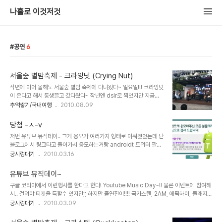
나홀로 이것저것
공연
6
서울숲 별밤축제 - 크라잉넛 (Crying Nut)
작년에 이어 올해도 서울숲 별밤 축제에 다녀왔다~ 일요일!!! 크라잉넛
이 온다고 해서 동생끌고 갔다왔다~ 작년엔 dslr로 찍었지만 지금은
수중에 없으므로 아이폰으로나마.. 리허설 중~ 앞자리로 사부작 파고
추억쌓기/국내여행
2010.08.09
들기 두번째줄 좋은자리 차지했다 ㅋ 이날 엄청 더웠지만 사람들이 엄
청 왔었다 처음엔 다들 앉아있었지만 노래 시작하고 얼마 지나지 않아
당첨 -ㅅ-v
모두 스탠딩~!! ㅋㅋ 중간쯤엔 정신 줄 놓는 사람들 하나 둘씩 등장 아
저번 유튜브 뮤직데이.. 그게 응모가 여러가지 형태로 이뤄졌었는데 난
놔ㅋㅋ 내 바로 앞에서 사람들 날뛰는 바람에 발도 많이 밟혔다 나중엔
블로그에서 링크타고 들어가서 응모하는거랑 androidt 트위터 팔로
무대난입까지 ㅎㅎ 오랜만에 방방뛴 하루~ 완전 잼있었긔~!!
우 하는거랑 두가지 응모했었는데 둘다 당첨 -ㅅ-v 훗.. 블로그에서
궁시렁대기
2010.03.16
응모한거는 저번에 당첨 메일 받았는데 ㅋ 티켓아 어여 배달와라~~~
글고 오늘 발표난 트위터 응모 ㅋ 이것도 당첨!! ㅋㅋ 이건 개별 연락
유튜브 뮤직데이~
준다고 한다. 전화 잘 받아야지 ㅎㅎ 웅컁컁 4명 갈거니 4장 꼭 다 받
구글 코리아에서 이런행사를 한다고 한다! Youtube Music Day~!! 물론 이벤트에 참여해
아야함!!!!
서.. 걸려야 티켓을 득할수 있지만;; 하지만 출연진이!!!! 국카스텐, 2AM, 에픽하이, 클래지콰
이, 리쌍~!! 대중가요 사이에 당당히 있는 국카스텐의 위엄!!! 일단 참여하고 보는거다!!! 블로
궁시렁대기
2010.03.09
그 : http://googlekoreablog.blogspot.com/2010/03/blog-post_08.html 참
가신청 : https://services.google.com/fb/forms/youtubemusicdayko1003/