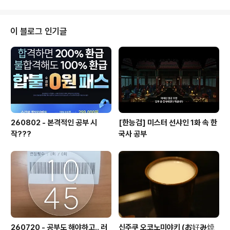
인사하러 나온다 이겨서 기쁜 선수들..
에도 불구하고 평소와 비슷한 시간에 일어나서 준비하고
구의역에서 인천역까지의 긴 여정을 떠났다 (가는동안 애
니메이션 4편정도 본듯 -_- 물론 딴짓도 함께) # 야구 경
이 블로그 인기글
기는 5시이었기 때문에 차이나 타운을 먼저 들러서 유명한
곳에서 짜장면을 먹으러 고고싱 젤 유명하다는 공화춘에
가서 먹었는데 건물 사진은 하나도 못찍었다 ㅋ (배고파서
-_-) 우린 그냥 저렴하게 탕수육과 그-_-냥-_- 짜장면 먹
었다 탕수육은 좀 다른듯 짜장면은 ..
260802 - 본격적인 공부 시
[한능검] 미스터 선샤인 1화 속 한
작???
국사 공부
260720 - 공부도 해야하고.. 러
신주쿠 오코노미야키 (お好み焼