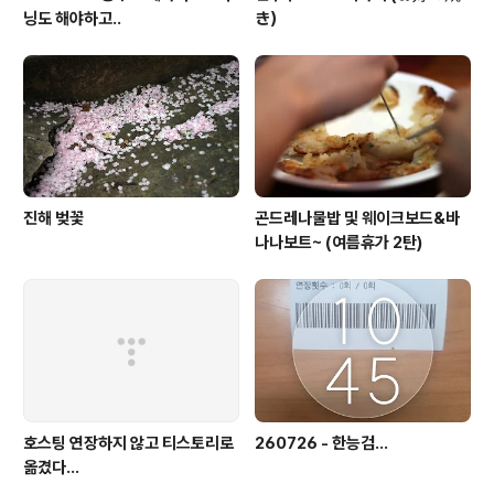
닝도 해야하고..
き）
진해 벚꽃
곤드레나물밥 및 웨이크보드&바
나나보트~ (여름휴가 2탄)
호스팅 연장하지 않고 티스토리로
260726 - 한능검...
옮겼다...