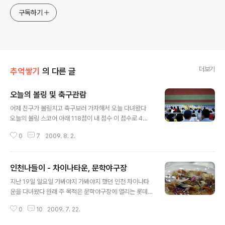
구독하기
더보기
추억쌓기
의 다른 글
오늘의 볼링 및 축구관람
글 내용
어제 친구가 볼링치고 축구보러 가자해서 오늘 다녀왔다
오늘의 볼링 스코어 아래 118점이 내 점수 이 점수로 4명
중에 1등했다 -_- 그리고 바로 성남종합운동장에 성남 vs
0
7
2009. 8. 2.
전북 K리그를 보러갔다 야구에 묻혀서 축구하는지도 몰랐
는데 친구중에 축구 좋아하는애가 있어서 ㅋ 성남 응원석
홈구장임에도 불구하고 서포터즈가 별로없다 성남은 하위
인천나들이 - 차이나타운, 문학야구장
권이고.. 팬이 별로 없다는;;;; 전북 서포터즈.. 전북에는 아
글 내용
무래도 이동국이 있다보니.. 하지만 내가 앉은쪽은 아무래
지난 19일 일요일 가봐야지 가봐야지 했던 인천 차이나타
도 홈구장이다보니 거의 성남팬들이었다 응원석에 앉지 않
운을 다녀왔다 원래 주 목적은 문학야구장에 열리는 롯데 v
았을뿐.. 경기 시작 나눠준 쓰레기봉지로 롯데 응원 따라한
s SK 의 야구를 보러가는 것이였다 하지만 이왕 인천까지
다 ㅋ 전반에 전북에 패널티킥으로 1점을 줬다 하지만 승리
0
10
2009. 7. 22.
가는김에 평소 가보고 싶었던 차이나타운도 들르기로 했다
는 후반에 3골을 넣은 성남 성남 선수들이 관중석쪽으로
인천에 사는 회사동료에게 여러 정보를 입수한뒤 일요일임