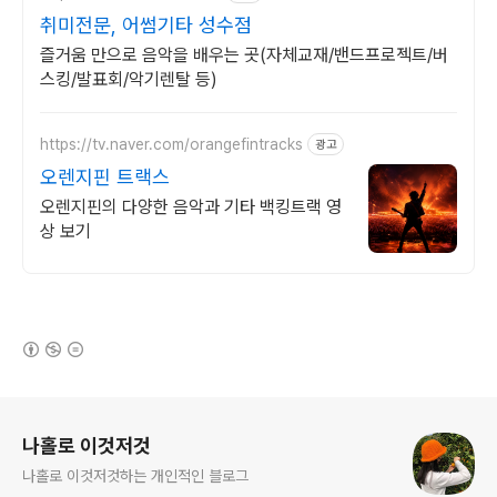
취미전문, 어썸기타 성수점
즐거움 만으로 음악을 배우는 곳(자체교재/밴드프로젝트/버
스킹/발표회/악기렌탈 등)
https://tv.naver.com/orangefintracks
광고
오렌지핀 트랙스
오렌지핀의 다양한 음악과 기타 백킹트랙 영
상 보기
(새창열림)
로그 정보
나홀로 이것저것
나홀로 이것저것하는 개인적인 블로그