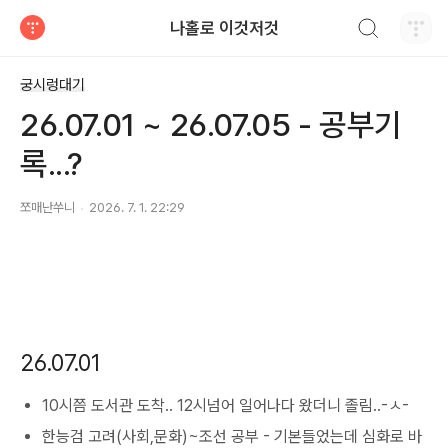
검색하기
나홀로 이것저것
티스토리
궁시렁대기
26.07.01 ~ 26.07.05 - 공부기
록...?
쪼매난쑤니
2026. 7. 1. 22:29
26.07.01
10시쯤 도서관 도착.. 12시넘어 일어나다 왔더니 졸림..-ㅅ-
한능검 고려(사회,문화)~조선 공부 - 기본들었는데 심화로 바