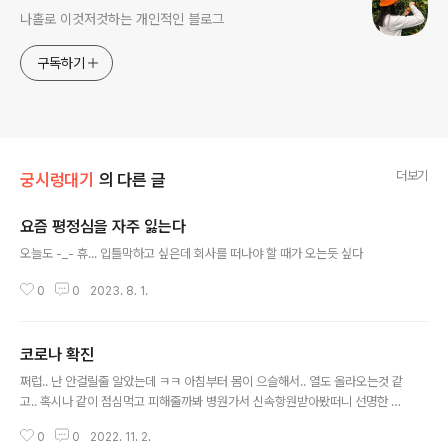
나홀로 이것저것하는 개인적인 블로그
구독하기
더보기
궁시렁대기
의 다른 글
요즘 평정심을 자주 잃는다
글 내용
오늘도 -_- 휴... 입틀막하고 싶은데 회사를 떠나야 할 때가 오는듯 싶다
0
0
2023. 8. 1.
코로나 확진
글 내용
쩌럽.. 난 안걸릴줄 알았는데 ㅋㅋ 아침부터 몸이 으슬해서.. 열도 올라오는것 같
고.. 혹시나 같이 점심먹고 피해줄까봐 병원가서 신속항원받아봤떠니 선명한 두
줄 -_-;;; 아... 금욜에 휴가내서 놀러갈 계획에 호텔도 다 잡아놨는데 ㅜㅜ 근데
0
0
2022. 11. 2.
아프진않아... 딱히 체온계 재보면 열도 없고 괜히 검사했나 싶기도 하고 -_- 걍