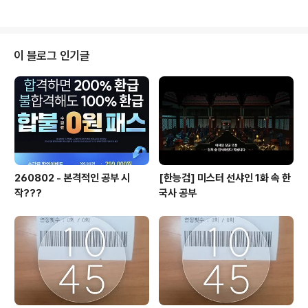
확진인지 모른채 컨디션 좀 안좋은채로 그냥 넘어갔을수도.. 여튼... 확진자가 되
어버렸다.. 11월2일 1일차 - 점심시간에 점심거르고 바로 병원가서 검사해봄..
확진 - 약 5일치 타고.. 재택전환 귀가 - 아직 큰 증상은 없지만 그래도 점심먹고
약 먹고.. 좀 잤음... - 씻고 나온 지금... 너무 말짱하다... - 얼굴에 열감은 있지만
이 블로그 인기글
열재보면 열은없다 -_- 11월3일 2일..
260802 - 본격적인 공부 시
[한능검] 미스터 선샤인 1화 속 한
작???
국사 공부