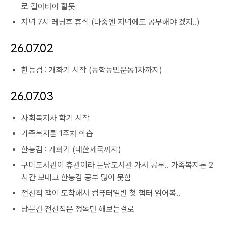
로 갈아타야 할듯
저녁 7시 러닝후 휴식 (나중엔 저녁에도 공부해야 겠지..)
26.07.02
한능검 : 개화기 시작 (동학농민운동1차까지)
26.07.03
사회복지사 학기 시작
가족복지론 1주차 학습
한능검 : 개화기 (대한제국까지)
구미도서관이 휴관이라 분당도서관 가서 공부.. 가족복지론 2
시간 보내고 한능검 공부 많이 못함
전산직 책이 도착해서 컴퓨터일반 첫 챕터 읽어봄..
당분간 전산직은 정독만 해보는걸로