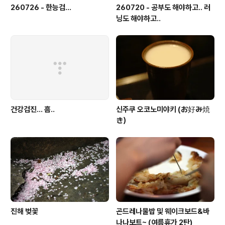
260726 - 한능검...
260720 - 공부도 해야하고.. 러
닝도 해야하고..
건강검진... 흠..
신주쿠 오코노미야키 (お好み焼
き）
진해 벚꽃
곤드레나물밥 및 웨이크보드&바
나나보트~ (여름휴가 2탄)