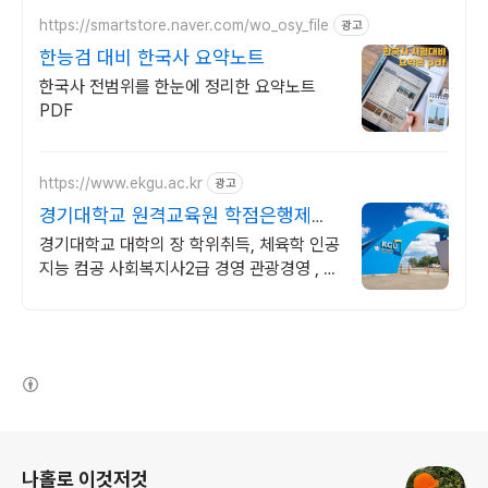
https://smartstore.naver.com/wo_osy_file
광고
한능검 대비 한국사 요약노트
한국사 전범위를 한눈에 정리한 요약노트
PDF
https://www.ekgu.ac.kr
광고
경기대학교 원격교육원 학점은행제
100%온라인수업
경기대학교 대학의 장 학위취득, 체육학 인공
지능 컴공 사회복지사2급 경영 관광경영 , 기
사 산업기사 응시 자격 완성! 대학원 진학! 편
입학점 취득
(새창열림)
로그 정보
나홀로 이것저것