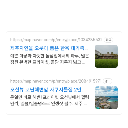
https://map.naver.com/p/entry/place/1034285532
광고
제주자연을 오롯이 품은 한옥 대가족형
감성돌집 8인까지
예쁜 마당과 따뜻한 돌담집에서의 하루, 넓은
정원 완벽한 프라이빗, 돌담 자쿠지 넓고 탁
트인 평상 뷰, 감성주점 스타일 별도 전용 다
이닝공간, 침실3, 욕실2,
https://map.naver.com/p/entry/place/2084915971
광고
오션뷰 코난해변앞 자쿠지돌집 2인
~10인 대가족/단체예약
문열면 바로 해변! 프라이빗 오션뷰에서 힐링
만끽, 일몰/일출명소로 인생샷 필수. 제주 감
성 예쁘다고 소문난 힐링스테이, 바배큐불멍,
스파족욕, 제주바다보러오세요