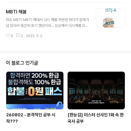
확진인지 모른채 컨디션 좀 안좋은채로 그냥 넘어갔을수도.. 여튼... 확진자가 되
어버렸다.. 11월2일 1일차 - 점심시간에 점심거르고 바로 병원가서 검사해봄..
MBTI 해봄
확진 - 약 5일치 타고.. 재택전환 귀가 - 아직 큰 증상은 없지만 그래도 점심먹고
글 내용
약 먹고.. 좀 잤음... - 씻고 나온 지금... 너무 말짱하다... - 얼굴에 열감은 있지만
하도 MBTI MBTI 해대서 다시 해봄 저번엔 하다가 문제가
열재보면 열은없다 -_- 11월3일 2일..
넘 많아서 중간에 포기 했던지라... 심심해서 다시해봄 IST
J-A 라고 한다 -ㅅ- https://www.16personalities.co
0
2
2022. 9. 2.
m/ko/%EC%84%B1%EA%B2%A9%EC%9C%A
0%ED%98%95-istj 성격유형 : “현실주의자” (ISTJ) |
16Personalities www.16personalities.com
이 블로그 인기글
260802 - 본격적인 공부 시
[한능검] 미스터 선샤인 1화 속 한
작???
국사 공부