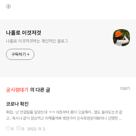
(새창열림)
로그 정보
나홀로 이것저것
나홀로 이것저것하는 개인적인 블로그
구독하기
더보기
궁시렁대기
의 다른 글
코로나 확진
글 내용
쩌럽.. 난 안걸릴줄 알았는데 ㅋㅋ 아침부터 몸이 으슬해서.. 열도 올라오는것 같
고.. 혹시나 같이 점심먹고 피해줄까봐 병원가서 신속항원받아봤떠니 선명한 두
줄 -_-;;; 아... 금욜에 휴가내서 놀러갈 계획에 호텔도 다 잡아놨는데 ㅜㅜ 근데
0
0
2022. 11. 2.
아프진않아... 딱히 체온계 재보면 열도 없고 괜히 검사했나 싶기도 하고 -_- 걍