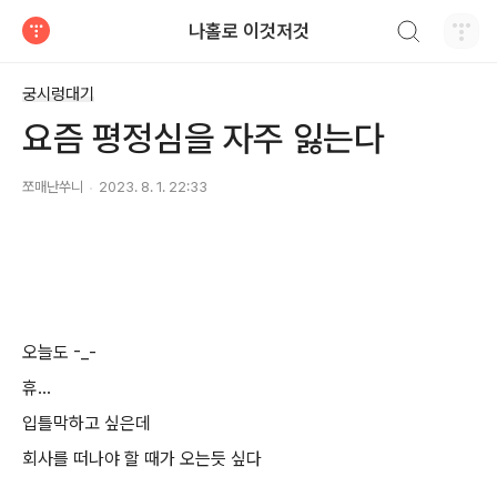
검색하기
나홀로 이것저것
티스토리
궁시렁대기
요즘 평정심을 자주 잃는다
쪼매난쑤니
2023. 8. 1. 22:33
오늘도 -_-
휴...
입틀막하고 싶은데
회사를 떠나야 할 때가 오는듯 싶다