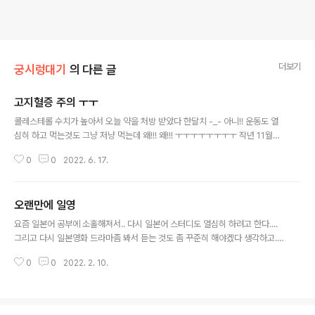
더보기
궁시렁대기
의 다른 글
고지혈증 주의 ㅜㅜ
글 내용
콜레스테롤 수치가 높아서 오늘 약을 처방 받았다 한달치 -_- 아니!! 운동도 열
심히 하고 먹는것도 그냥 저냥 먹는데 왜!!! 왜!!! ㅜㅜㅜㅜㅜㅜㅜㅜ 작년 11월과
올 5월에 한 건강검진 결과 참고치 21년 11월 22년 5월 총 콜레스테롤 = 60
0
0
2022. 6. 17.
mg/dL 84 94 저밀도 콜레스테롤 (LDL) < 130 mg/dL 136 171 문제는 작
년 검사보다 더 높게 나온것이다 -_- 6개월만에.. LDL 이 180이상나오면 고지
혈증이라고 하는데 난 수치가 가까워서 약처방한다고.... 한달후에 보자고 한다
오랜만에 일영
ㅜㅜ 피검사는 2달후에 한다고 한듯... 야채를 더더 많이 묵자 -_- 고기 좀 줄이
글 내용
고 -_- 6월에 안하던 유산소 운동열심히 하고, 약..
요즘 일본어 공부에 소홀해져서.. 다시 일본어 스터디도 열심히 하려고 한다....
그리고 다시 일본영화 드라마좀 봐서 듣는 것도 좀 꾸준히 해야겠다 생각하고..
넷플릭스에서 아무거나 하나 골라 본 영화 "우리는 모두 어른이 될 수 없었다"
0
0
2022. 2. 10.
그냥 제목만 보고 고른영화.. 주인공이 누군지도 모르고 걍 플레이 함.. https://
www.netflix.com/title/81367507 우리는 모두 어른이 될 수 없었다 | 넷플
릭스 공식 사이트 페이스북에서 우연히 보게 된 옛사랑 그녀의 얼굴. 이 작은 우
연이 막연히 살고 있는 40대의 나를 과거로 데려간다. 내가 지금보다는 조금 더