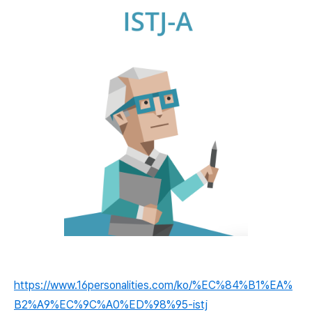
https://www.16personalities.com/ko/%EC%84%B1%EA%
B2%A9%EC%9C%A0%ED%98%95-istj