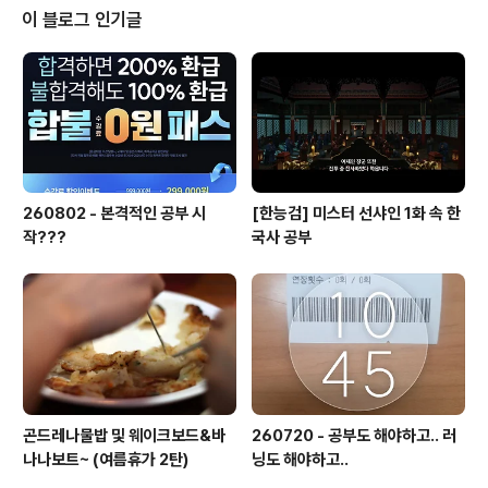
반짝였던 90년대 그 시절로. www.netflix.com 밤 늦게 보기 시작해서 이틀
이 블로그 인기글
에 걸쳐 봤는데 괜찮게 봤다 엄청 재밌는건 ..
260802 - 본격적인 공부 시
[한능검] 미스터 선샤인 1화 속 한
작???
국사 공부
곤드레나물밥 및 웨이크보드&바
260720 - 공부도 해야하고.. 러
나나보트~ (여름휴가 2탄)
닝도 해야하고..