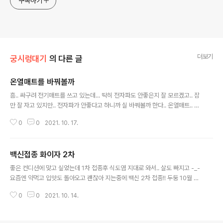
구독하기
더보기
궁시렁대기
의 다른 글
온열매트를 바꿔볼까
글 내용
흠.. 싸구려 전기매트를 쓰고 있는데... 딱히 전자파도 안좋은지 잘 모르겠고.. 잠
만 잘 자고 있지만.. 전자파가 안좋다고 하니까 실 바꿔볼까 한다.. 온열매트.. 종
류도 많이 생겼다 - 전기매트 - 온수매트 - 탄소매트 (카본매트) 전기매트는 그
0
0
2021. 10. 17.
냥 기존에 많이 쓰던.. 전기로 매트안에 있는 전기열선에 직접 열을 가해서 따땃
하게 해주는거 근데 전자파와 화재의 우려가 있다.. 저렴한 제품부터 (현재 내가
쓰고있는거..) 최근엔 전자파도 막아주고 화재위험성도 줄여주는 고가의 전기매
백신접종 화이자 2차
트들도 많이 나오고있다. 온수매트.. 주변에는 거의 온수매트를 쓴다.. 그리고 다
글 내용
들 후기가 좋다~ 온수매트는 작은 보일러에 물을 넣고 매트안에 온수가 와따리
좋은 컨디션에 맞고 싶었는데 1차 접종후 식도염 지대로 와서.. 살도 빠지고 -_-
가따리 하는 방식.. 방바닥 보일러와 같은 방식으로 보면된다 하지만 이것..
요즘엔 약먹고 입맛도 돌아오고 괜찮아 지는중에 백신 2차 접종!! 두둥 10월 14
일 11:00 - 접종 , 15분 대기 후 귀가 23:00 - 팔은 실 아프고 큰 증상은 없고
0
0
2021. 10. 14.
미열이 있음 평소에 집에 브라운 귀 체온계로 재면 37도 나오는데.. (정상일때
도 좀 높게 나오는편) 방금 재보니 37.6 도 나옴.. 훔 타이레놀 묵고 자야게따 밤
새 - 열때메 더워서 뒤척임.. 깨기도 하고.. 왼쪽가슴에 길게 찌르는듯한 통증 세