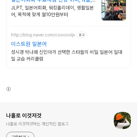
여행 일본어 공부
JLPT, 일본어회화, 워킹홀리데이, 생활일본
어, 목적에 맞게 월10만원부터
http://blog.naver.com/coooooljs
광고
이스트원 일본어
성시경 박나래 신민아가 선택한 스타들의 비밀 일본어 일대
일 교습 커리큘럼
(새창열림)
로그 정보
나홀로 이것저것
나홀로 이것저것하는 개인적인 블로그