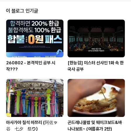
네번....이거때메 한번깸 가슴이 답답하거나 박동수가 빠르거나 하진않음.. 10월
15일 10:00 - 기상.. 열은 내림.. 밤에있던 왼쪽가슴 찌르는 통증때메 뒤숭숭..
이 블로그 인기글
병원갈까 하다가 또 반복되면 가는..
260802 - 본격적인 공부 시
[한능검] 미스터 선샤인 1화 속 한
작???
국사 공부
아사가야 칠석 마쯔리 (阿佐ヶ
곤드레나물밥 및 웨이크보드&바
谷 七夕 祭り）
나나보트~ (여름휴가 2탄)