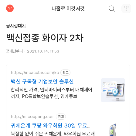
검색하기
나홀로 이것저것
티스토리
궁시렁대기
백신접종 화이자 2차
쪼매난쑤니
2021. 10. 14. 11:53
https://incacube.com/ko
광고
백신 구독형 기업보안 솔루션
합리적인 가격, 안티바이러스부터 매체제어
까지, PC통합보안솔루션, 잉카큐브
http://m.coupang.com
광고
귀체온계 쿠팡 와우회원 30일 무료반
품
복잡함 없이 쉬운 귀체온계, 와우회원 무료배