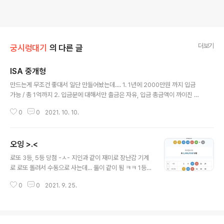
더보기
궁시렁대기
의 다른 글
ISA 중개형
글 내용
만드는게 무조건 좋대서 일단 만들어놨는데.... 1. 1년에 2000만원 까지 입금
가능 / 총 1억까지 2. 입금분에 대해서만 출금은 자유, 입금 총금액이 까이진 않
음 - 2000만원 입금했다가 1000만원 출금했다고 해서 추가로 1000만원 또
0
0
2021. 10. 10.
입금 불가 (이미 2000만원 입금했었기때문) 3. 주식 수익금은 의무보유기간(3
년) 이후에 출금이 가능. https://kin.naver.com/qna/detail.naver?d1id=
4&dirId=40102&docId=391945907&qb=SVNBIOqzhOyijCDsiJjs
오잉 >.<
nbUg7Lac6riI&enc=utf8&section=kin.ext&rank=1&search_sort=
글 내용
0&spq=0 isa계좌 수익 출금 예를들어서 isa계좌에서 국내주식으로 1000..
로또 3등, 5등 당첨 -ㅅ- 지인과 같이 재미로 장난감 기계
로 로또 돌려서 수동으로 사는데... 둘이 같이 됨 ㅋㅋ 1등인
줄 알고 설레짜나~~ 운을 일케 쓰면안되는데!! 1등 되야 하
0
0
2021. 9. 25.
는데!!