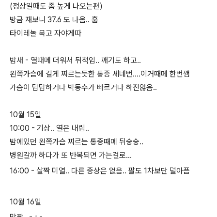
(정상일때도 좀 높게 나오는편)
방금 재보니 37.6 도 나옴.. 훔
타이레놀 묵고 자야게따
밤새 - 열때메 더워서 뒤척임.. 깨기도 하고..
왼쪽가슴에 길게 찌르는듯한 통증 세네번....이거때메 한번깸
가슴이 답답하거나 박동수가 빠르거나 하진않음..
10월 15일
10:00 - 기상.. 열은 내림..
밤에있던 왼쪽가슴 찌르는 통증때메 뒤숭숭..
병원갈까 하다가 또 반복되면 가는걸로...
16:00 - 살짝 미열.. 다른 증상은 없음.. 팔도 1차보단 덜아픔
10월 16일