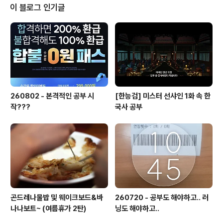
이 블로그 인기글
260802 - 본격적인 공부 시
[한능검] 미스터 선샤인 1화 속 한
작???
국사 공부
곤드레나물밥 및 웨이크보드&바
260720 - 공부도 해야하고.. 러
나나보트~ (여름휴가 2탄)
닝도 해야하고..