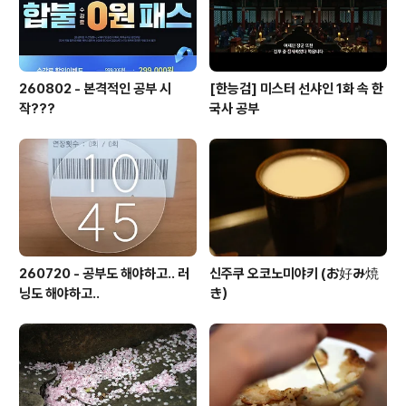
강추하고 싶은 작품이..
260802 - 본격적인 공부 시
[한능검] 미스터 선샤인 1화 속 한
작???
국사 공부
260720 - 공부도 해야하고.. 러
신주쿠 오코노미야키 (お好み焼
닝도 해야하고..
き）