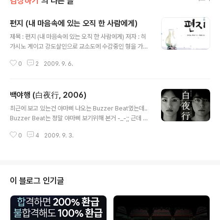
감상하기
의 다른 글
편지 (내 마음속에 있는 오직 한 사람에게)
글 내용
제목 : 편지 (내 마음속에 있는 오직 한 사람에게) 저자 : 히
가시노 게이고 강도살인으로 교소도에 수감중인 형을 가진
동생의 삶에 대한 이야기.. 그나저나 부제는 왜케 긴겨..(부
0
2
2009. 9. 6.
제가 왜 필요한지 모르는 나임) 알고보니 영화화 되었더군..
그것도 야마다군..(책 빌릴땐 모르고 빌렸는데 ㅋ) 기대하
고 읽었는데 그다지 특별할 만한 건 없는 내용이었지만 야
백야행 (白夜行, 2006)
마다군의 연기는 기대된다 .. (야마다의 오덕이 되어가고 있
글 내용
는 쥔장.. ㄷㄷㄷ)
최근에 보고 있는건 야마삐 나오는 Buzzer Beat였는데..
Buzzer Beat는 정말 야마삐 보기위해 본거 -_-;; 근데 이
게 지금 방영중인거라 일주일에 1편밖에 보지 못해서 입소
0
4
2009. 9. 3.
문으로만 듣던 백야행을 보기로 결정했다 얼마전에 호타루
의빛 봤었는데 백야행 주인공이 호타루로 나왔던 아야세
하루카와 런치의 여왕에서 견습생으로 나왔던!! 야마다 타
카유키!!! 였다 주인공이 누군지도 모르고 보기 시작한건데
이전에 봤던 배우들이 나와서 반가웠다 그런데 이것이 완
이 블로그 인기글
전 내스타일의 드라마가 아닌가! 3일만에 11편 다 보고;; 야
마다 타카유키는 런치의여왕보고 귀엽네~ 하고 생각했는
데 백야행에서 정말 연기도 좋고 나의 여심을 흔들어 주시
는구나... 우울하고 가슴 먹먹해 지는 드라마 이지만 정말