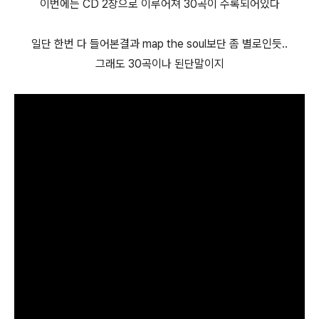
이번에는 CD 2장으로 이루어져 30곡이 수록되어있다
일단 한번 다 들어본결과 map the soul보단 좀 별로인듯..
그래도 30곡이나 된단말이지