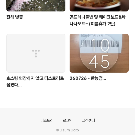
진해 벚꽃
곤드레나물밥 및 웨이크보드&바
나나보트~ (여름휴가 2탄)
호스팅 연장하지 않고 티스토리로
260726 - 한능검...
옮겼다...
의안내
티스토리
로그인
고객센터
© Daum Corp.