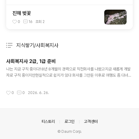
진해 벚꽃
0
16
조회
2
지식쌓기/사회복지사
분류 전체보기
주요 글 목록
사회복지사 2급, 1급 준비
글 내용
나는 지금 구직 중이다18년 8개월의 경력으로 직전회사를 나왔고지금 새롭게 개발
자로 구직 중이지만현실적으로 쉽지가 않다 회사를 그만둔 이후로 여행도 좀 다녀왔
고그 이후로 본격적으로 이력서를 제출하고 있지만경력(나이) 때문인지.. 아님 이력
서가 별로라서 그런 건진 모르겠지만대부분 서류탈락에 미열람인 경우도 많이 있다
작성시간
0
0
2026. 6. 26.
하지만 아직 포기는 하지 않고 구직활동은 계속하고 있다. 그런데 이번 일을 계기로
제2의 직업을 찾아야겠다는 것을 뼈저리게 느꼈다사실 직업에 대한 불안감은 30대
후반부터 들기 시작했었다주변에 40대 여성 개발자가 없다.. 여기 회사에서도 나 혼
자였다.. (20~30대는 많음)전 회사에는 한 명 있었는데 그분도 어느샌가 사라지고
나 혼자.. (그때는 30대 후반)여자가 무슨 상관이냐 하시겠지만...
의안내
티스토리
로그인
고객센터
© Daum Corp.