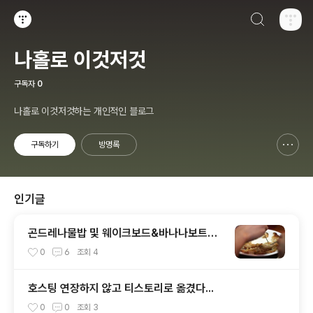
검색하기
티스토리
나홀로 이것저것
구독자
0
나홀로 이것저것하는 개인적인 블로그
구독하기
방명록
신고하기 레이어
열기
인기글
곤드레나물밥 및 웨이크보드&바나나보트~
(여름휴가 2탄)
0
6
조회
4
호스팅 연장하지 않고 티스토리로 옮겼다...
0
0
조회
3