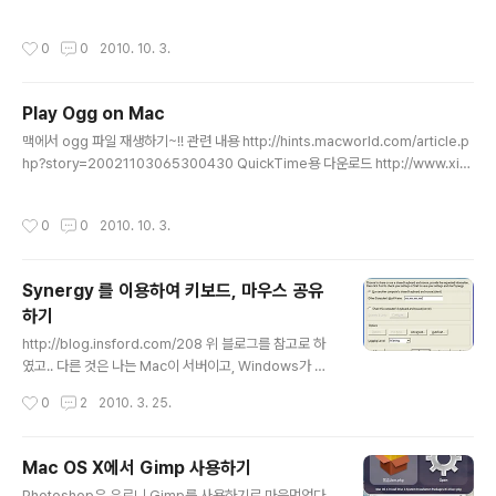
요걸로 결정 http://www.waveformsoftware.com/waveform/sox_wrap
다운로드 받고 Libraries.pkg 를 먼저 설치한뒤 실행~!!
작성시간
0
0
2010. 10. 3.
Play Ogg on Mac
글 내용
맥에서 ogg 파일 재생하기~!! 관련 내용 http://hints.macworld.com/article.p
hp?story=20021103065300430 QuickTime용 다운로드 http://www.xip
h.org/quicktime/download.html 다운로드해서 나온 파일 XiphQT 을 /Librar
y/Components 에 넣으면 끝!!!!
작성시간
0
0
2010. 10. 3.
Synergy 를 이용하여 키보드, 마우스 공유
하기
글 내용
http://blog.insford.com/208 위 블로그를 참고로 하
였고.. 다른 것은 나는 Mac이 서버이고, Windows가 클
라이언트 이다. * 서버인 Mac에 Synergy 설치 http://s
작성시간
0
2
2010. 3. 25.
ourceforge.net/projects/synergykm/ 설치하고 나
면 시스템환경설정 창에 아래와 같이 생긴다 실행해서 서
버설정 서버이기 때문에 Share my keyboard and mo
Mac OS X에서 Gimp 사용하기
use 를 선택한다 그리고 pc를 등록해준다 컴퓨터 이름을
글 내용
Photoshop은 유료니 Gimp를 사용하기로 마음먹었다 -