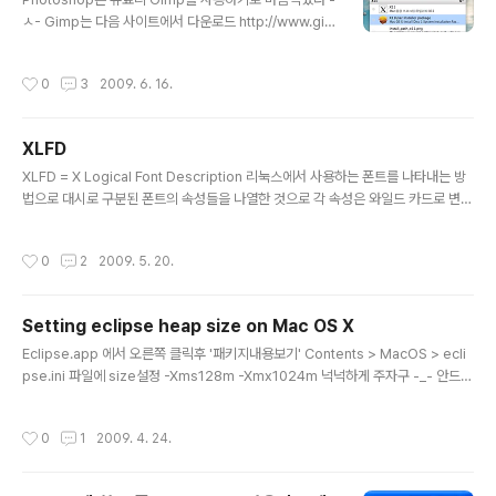
적어주고 위치를 드래그하면서 설정해준다. 서버 설정완
ㅅ- Gimp는 다음 사이트에서 다운로드 http://www.gim
료! * client인 windows에 synergy 설치 http://sour
p.org/macintosh/ Gimp를 사용하려면 X11이 설치되
ceforge.net/projects/synergy2/files/ 여기서 win
어 있어야 한다 맥북이 살때 같이 받은 install disk 1을 넣
dows용 받아서 설치 client 쪽으로 선택..
작성시간
0
3
2009. 6. 16.
고 터미널을 띄운뒤 X11User.pkg 가 있는 디렉토리로 이
동한뒤 Open을 수행하면 Finder가 뜬다 cd /Volumes/
Mac\ OS\ X\ Install\ Disc\ 1/System/Installations/
XLFD
Packages/ Open . QuickSilver를 사용한다면 X11로
글 내용
검색하면 Package Installer가 검색되니 더 쉽게 설치할
XLFD = X Logical Font Description 리눅스에서 사용하는 폰트를 나타내는 방
수 있다 X11User.pkg를 설치하고 X11을 실행한다 X11
법으로 대시로 구분된 폰트의 속성들을 나열한 것으로 각 속성은 와일드 카드로 변경
은 /Application..
되어 runtime에 지정할수 있다 자세한 내용은 : http://www.meretrx.com/e9
3/docs/xlfd.html 형식 : FontNameRegistry-Foundry-FamilyName-Wei
작성시간
0
2
2009. 5. 20.
ghtName-Slant-SetwidthName -AddStyleName-PixelSize-PointSize
-ResolutionX-ResolutionY -Spacing-AverageWidth-CharSetRegistry
-CharSetCodin 예 : -monotype-times new roman-regular-r---*-%d..
Setting eclipse heap size on Mac OS X
글 내용
Eclipse.app 에서 오른쪽 클릭후 '패키지내용보기' Contents > MacOS > ecli
pse.ini 파일에 size설정 -Xms128m -Xmx1024m 넉넉하게 주자구 -_- 안드
로이드 빌드할때마다 OutOfMemory -_-
작성시간
0
1
2009. 4. 24.