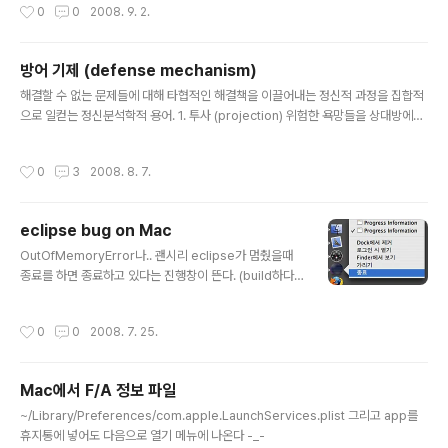
작성시간
0
0
2008. 9. 2.
방어 기제 (defense mechanism)
글 내용
해결할 수 없는 문제들에 대해 타협적인 해결책을 이끌어내는 정신적 과정을 집합적
으로 일컫는 정신분석학적 용어. 1. 투사 (projection) 위험한 욕망들을 상대방에게
밀어내어 그것을 상대방 탓으로 돌려버림. 그럼으로써 자신은 위험한 요소가 전혀없
는 순수한 존재가 되는것 * 똥 묻은 개가 겨 묻은 개 나무란다. * 잘되면 내 탓 못되면
작성시간
0
3
2008. 8. 7.
조상 탓 * 실력 없는 목수가 연장 탓한다. 2. 투사적 동일시 (projective identifica
tion) 자신의 위험한 속성을 다른 사람에게 완전히 밀어내지 못하고 다른 사람에게서
그러한 속성을 끌어낸 다음 그를 조정함으로써 자신의 충동을 조절하려는 시도 * 윗
eclipse bug on Mac
물이 맑아야 아랫물이 맑다 * 과부사정은 과부가 안다 * 뱁새가 황새 따라가다 가랑
글 내용
이 찢어진다. 3...
OutOfMemoryError나.. 괜시리 eclipse가 멈췄을때
종료를 하면 종료하고 있다는 진행창이 뜬다. (build하다
가 OutOfMemory나면 무쟈게 오래 떠있다) 사실 에러가
나지 않고 그냥 종료해도 종료진행창이 뜨고 eclipse가
작성시간
0
0
2008. 7. 25.
종료된다. 그런데 mac에서는 dock안에 app 아이콘으로
종료를 시킬수 있는데 종료하고 있을때 또 종료를 누르면
종료창이 또 뜬다 ㅋㅋ windows나 linux에서는 종료해
Mac에서 F/A 정보 파일
라는 명령을 여러번 줄 수 없으니 mac에서만 나타나는 문
글 내용
제겠구먼 ㅋ
~/Library/Preferences/com.apple.LaunchServices.plist 그리고 app를
휴지통에 넣어도 다음으로 열기 메뉴에 나온다 -_-