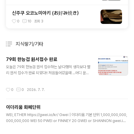
신주쿠 오코노미야키 (お好み焼き）
0
10
조회
3
지식쌓기/기타
분류 전체보기
주요 글 목록
79회 한능검 원서접수 완료
글 내용
오늘은 79회 한능검 원서 접수하는 날!다행히 생각보다 빨
리 원서 접수가 완료 되었다!! 처음들어갔을때 ...어디 운동
화 응모하러 들어가는 줄.. 한동안 앞에 n명의 수가 전혀 줄
어 들지 않았는데줄어들기 시작할때는 곰방 곰방 줄어들어
작성시간
0
0
2026. 7. 7.
서 접수 완료!!그리고 미리 10시가 되기전에 들어가서 로그
인 해두었다! 시험장도 성남내로 무사히 잘 선택되었고!!3
급만 따면된다...화이팅하자!!!
이더리움 화폐단위
글 내용
WEI, ETHER https://gwei.io/kr/ Gwei | 이더리움 기본 단위 1,000,000,000,
000,000,000 WEI 50 PWEI or FINNEY 20 GWEI or SHANNON gwei.io j
ava library https://github.com/web3j/web3j/blob/master/utils/src/mai
n/java/org/web3j/utils/Convert.java https://github.com/web3j/web3j