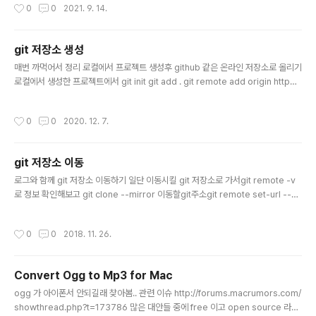
작성시간
0
0
2021. 9. 14.
GitHub - web3j/web3j: Lightweight Java and Android library for integ
ration with Ethereum clients Lightweight Java and Android library for
..
git 저장소 생성
글 내용
매번 까먹어서 정리 로컬에서 프로젝트 생성후 github 같은 온라인 저장소로 올리기
로컬에서 생성한 프로젝트에서 git init git add . git remote add origin http
s://~~~.git git commit -m "Initial commit" git push -u origin master gith
ub에서 프로젝트 생성후 주소복사
작성시간
0
0
2020. 12. 7.
git 저장소 이동
글 내용
로그와 함께 git 저장소 이동하기 일단 이동시킬 git 저장소로 가서git remote -v
로 정보 확인해보고 git clone --mirror 이동할git주소git remote set-url --pu
sh origin 이동할git주소git push --mirror 끝 git remote -v로 이동되었는지
확인
작성시간
0
0
2018. 11. 26.
Convert Ogg to Mp3 for Mac
글 내용
ogg 가 아이폰서 안되길래 찾아봄.. 관련 이슈 http://forums.macrumors.com/
showthread.php?t=173786 많은 대안들 중에 free 이고 open source 라는