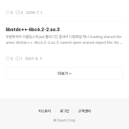
작성시간
0
0
2008. 7. 1.
libstdc++-libc6.2-2.so.3
글 내용
우분투에서 이클립스에 jad 플러그인 깔아서 디컴파일 하니 loading shared libr
aries: libstdc++-libc6.2-2.so.3: cannot open shared object file: No s
uch file or directory 에러 발생한다.. sudo apt-get install libstdc++2.10-
glibc2.2 사용하여 라이브러리를 설치해주자 -ㅅ-;; 8.02에는 없다고 나오므로 직
작성시간
0
1
2007. 8. 7.
접 다운받아서 설치해주자 http://packages.ubuntu.com/gutsy/i386/libstdc
++2.10-glibc2.2/download
더보기
의안내
티스토리
로그인
고객센터
© Daum Corp.