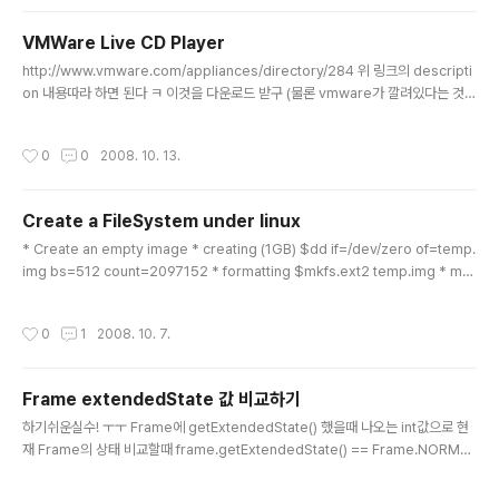
yes user = nobody server = /usr/sbin/in.tftpd server_a..
VMWare Live CD Player
글 내용
http://www.vmware.com/appliances/directory/284 위 링크의 descripti
on 내용따라 하면 된다 ㅋ 이것을 다운로드 받구 (물론 vmware가 깔려있다는 것을
전제로 한다) 압축을 풀면 vmware 관련 파일들이 있고 livecd.iso 가 있다. 이것
은 임의로 있는 파일이므로 실행해도 아무것도 실행이 안된다 따라서 자기가 실행하
작성시간
0
0
2008. 10. 13.
고자 하는 iso 파일을 livecd.iso로 이름을 바꿔 넣는다. 그리고 나서 .vmx 파일을
실행하면 된다 livecd파일이 없어서 실제론 안해봤는데 잘되겠지 ㅋㅋ
Create a FileSystem under linux
글 내용
* Create an empty image * creating (1GB) $dd if=/dev/zero of=temp.
img bs=512 count=2097152 * formatting $mkfs.ext2 temp.img * mo
unting $mkdir /media/img $mount -o loop temp.img /media/img * Cr
eate a disk image from phisical drive cat /dev/fd0 > imagefile.img * C
작성시간
0
1
2008. 10. 7.
opy image to the phisical drive cat imagefile.img > /dev/fd0
Frame extendedState 값 비교하기
글 내용
하기쉬운실수! ㅜㅜ Frame에 getExtendedState() 했을때 나오는 int값으로 현
재 Frame의 상태 비교할때 frame.getExtendedState() == Frame.NORMA
L 로 하면 안되고 (frame.getExtendedState() & Frame.NORMAL) != 0 로
해야된다 -_-;;; 쿨럭... 사용하는 방법이 API문서에 자세히 나와있는데도 !!!