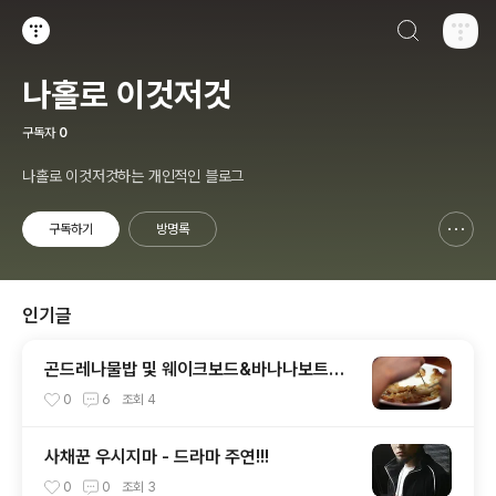
검색하기
티스토리
나홀로 이것저것
구독자
0
나홀로 이것저것하는 개인적인 블로그
구독하기
방명록
신고하기 레이어
열기
인기글
곤드레나물밥 및 웨이크보드&바나나보트~
(여름휴가 2탄)
0
6
조회
4
사채꾼 우시지마 - 드라마 주연!!!
0
0
조회
3