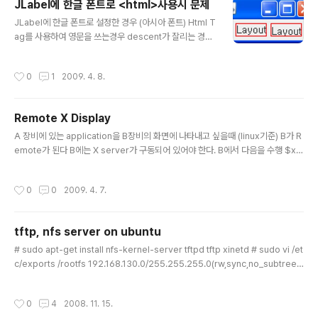
JLabel에 한글 폰트로 <html>사용시 문제
글 내용
JLabel에 한글 폰트로 설정한 경우 (아시아 폰트) Html T
ag를 사용하여 영문을 쓰는경우 descent가 잘리는 경우
가 발생한다 한글 XP에서 기본적으로 Label.font가 Guli
m, Plain, 12가 되는데 이때 영문리소스에 html을 적용하
작성시간
0
1
2009. 4. 8.
면 문제가 생긴다 아래 예제를 실행하면 Font f = new Fo
nt("Gulim", Font.PLAIN, 12); UIManager.put("Labe
l.font", f); JFrame frame = new JFrame(); JPanel
Remote X Display
panel = new JPanel(); String str = "Layout"; JLab
글 내용
el label = new JLabel(str); label.setBorder(Bord
A 장비에 있는 application을 B장비의 화면에 나타내고 싶을때 (linux기준) B가 R
erFactory.createLineBor..
emote가 된다 B에는 X server가 구동되어 있어야 한다. B에서 다음을 수행 $xh
ost + $DISPLAY=0.0 A에서 다음을 수행 $export DISPLAY=B의ip:0.0 $ la
unch application 냐햐~
작성시간
0
0
2009. 4. 7.
tftp, nfs server on ubuntu
글 내용
# sudo apt-get install nfs-kernel-server tftpd tftp xinetd # sudo vi /et
c/exports /rootfs 192.168.130.0/255.255.255.0(rw,sync,no_subtree_
check,no_root_squash) # sudo mkdir /rootfs # sudo exportfs -a or #
sudo /etc/init.d/nfs-kernel-server restart # sudo vi /etc/xinetd.d/tftp
작성시간
0
4
2008. 11. 15.
d service tftp { protocol = udp port = 69 socket_type = dgram wait =