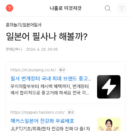
검색하기
나홀로 이것저것
티스토리
혼자놀기/일본어필사
일본어 필사나 해볼까?
쪼매난쑤니
2026. 6. 25. 00:35
https://m.bunjang.co.kr/
광고
필사 번개장터 국내 최대 브랜드 중고
거래
무이자할부부터 캐시백 혜택까지, 번개장터
에서 합리적으로 중고거래 하세요 전국 각지
에서 올라오는 전국구 최다 상품 매일 10만
개 이상의 신규 상품 업로드
https://mjapan.hackers.com/
광고
해커스일본어 전강좌 무료배포
JLPT/기초/회화/한자 전강좌 진짜 다 줌! 자