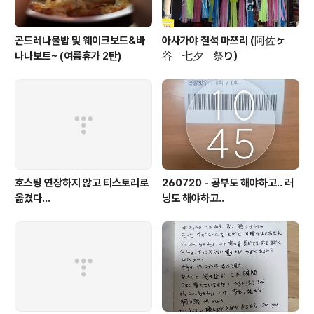
곤드레나물밥 및 웨이크보드&바
아사가야 칠석 마쯔리 (阿佐ヶ
나나보트~ (여름휴가 2탄)
谷 七夕 祭り）
호스팅 연장하지 않고 티스토리로
260720 - 공부도 해야하고.. 러
옮겼다...
닝도 해야하고..