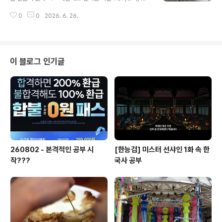
呼吸するみたいにふたりは出会ったね 疑いもせずに
Good bye days 이다 이곡은 2007년에 개봉했던 영화
傷つけ 傷つき痛みこそ愛だと 信じてきた日々声を
0
0
2026. 6. 26.
태양의 노래 OST 로 수록된 곡으로실제 영화에서 주인공
ひそめながらふたりだけの秘密をひとつずつ増やす
이 부르는 곡으로 나온다주인공도 가수 유이가 했었다휴
たびつくり笑い 心で泣いてるおなじ色の夢みていた
벌써 19년전이라니... 영화 정보https://watcha.com/co
いのにちがう道に離れ..
ntents/mMO2GdK?tab=content_info 태양의 노래 |
왓챠아무도 없는 역에서 나홀로 버스킹을 하는 것이 유일
이 블로그 인기글
한 취미인 소녀 카오루. 어느 날, 평범한 소년 코지를 만나
사랑에 빠지지만, 자신의 몸에 이상이 생긴 것을 깨닫고 코
지를 떠나기로 결심한watcha.com 우리나라 드라마에서
도 리메이크 했구나 https://www.you..
260802 - 본격적인 공부 시
[한능검] 미스터 선샤인 1화 속 한
작???
국사 공부