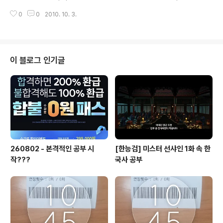
rce 라는 요걸로 결정 http://www.waveformsoftware.com/wavefor
0
0
2010. 10. 3.
m/sox_wrap 다운로드 받고 Libraries.pkg 를 먼저 설치한뒤 실행~!!
이 블로그 인기글
260802 - 본격적인 공부 시
[한능검] 미스터 선샤인 1화 속 한
작???
국사 공부