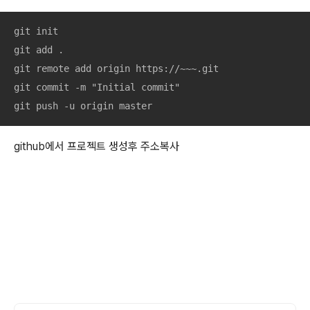
git init

git add .

git remote add origin https://~~~.git 

git commit -m "Initial commit"

git push -u origin master
github에서 프로젝트 생성후 주소복사