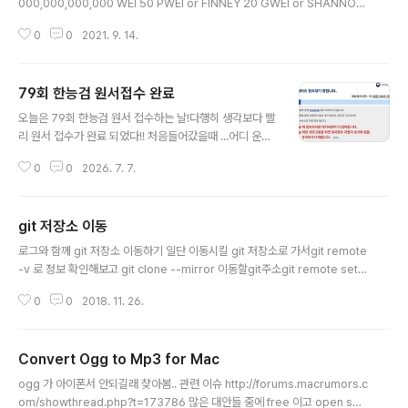
000,000,000,000 WEI 50 PWEI or FINNEY 20 GWEI or SHANNON
gwei.io java library https://github.com/web3j/web3j/blob/master/
0
0
2021. 9. 14.
utils/src/main/java/org/web3j/utils/Convert.java https://github.co
m/web3j/web3j GitHub - web3j/web3j: Lightweight Java and An
droid library for integration with Ethereum clients Lightweight Ja
79회 한능검 원서접수 완료
va and Android library for ..
글 내용
오늘은 79회 한능검 원서 접수하는 날!다행히 생각보다 빨
리 원서 접수가 완료 되었다!! 처음들어갔을때 ...어디 운동
화 응모하러 들어가는 줄.. 한동안 앞에 n명의 수가 전혀 줄
0
0
2026. 7. 7.
어 들지 않았는데줄어들기 시작할때는 곰방 곰방 줄어들어
서 접수 완료!!그리고 미리 10시가 되기전에 들어가서 로그
인 해두었다! 시험장도 성남내로 무사히 잘 선택되었고!!3
git 저장소 이동
급만 따면된다...화이팅하자!!!
글 내용
로그와 함께 git 저장소 이동하기 일단 이동시킬 git 저장소로 가서git remote
-v 로 정보 확인해보고 git clone --mirror 이동할git주소git remote set-
url --push origin 이동할git주소git push --mirror 끝 git remote -v로
0
0
2018. 11. 26.
이동되었는지 확인
Convert Ogg to Mp3 for Mac
글 내용
ogg 가 아이폰서 안되길래 찾아봄.. 관련 이슈 http://forums.macrumors.c
om/showthread.php?t=173786 많은 대안들 중에 free 이고 open sou