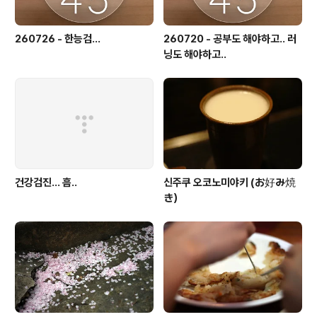
260726 - 한능검...
260720 - 공부도 해야하고.. 러
닝도 해야하고..
건강검진... 흠..
신주쿠 오코노미야키 (お好み焼
き）