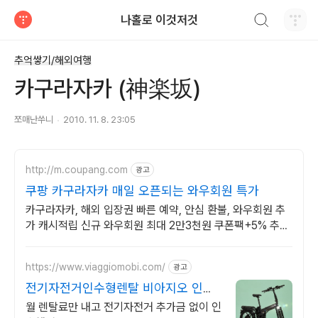
검색하기
나홀로 이것저것
티스토리
추억쌓기/해외여행
카구라자카 (神楽坂)
쪼매난쑤니
2010. 11. 8. 23:05
http://m.coupang.com
광고
쿠팡 카구라자카 매일 오픈되는 와우회원 특가
카구라자카, 해외 입장권 빠른 예약, 안심 환불, 와우회원 추
가 캐시적립 신규 와우회원 최대 2만3천원 쿠폰팩+5% 추가
적립 혜택! 여행도 이제 쿠팡에서!
https://www.viaggiomobi.com/
광고
전기자전거인수형렌탈 비아지오 인수
형 렌탈,완납시 내자전거
월 렌탈료만 내고 전기자전거 추가금 없이 인