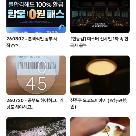
260802 - 본격적인 공부 시
[한능검] 미스터 선샤인 1화 속 한
작???
국사 공부
260720 - 공부도 해야하고.. 러
신주쿠 오코노미야키 (お好み焼
닝도 해야하고..
き）