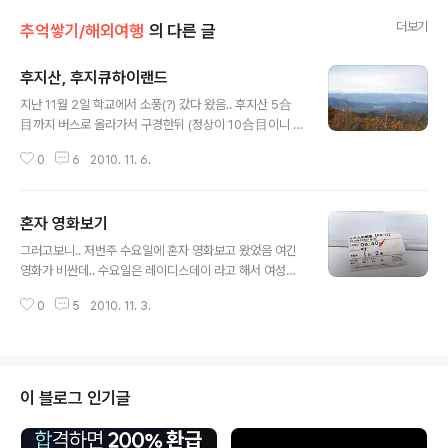
더보기
추억쌓기/해외여행
의 다른 글
후지산, 후지큐하이랜드
글 내용
지난 11월 2일 학교에서 소풍(?) 갔다 왔음.. 후지산 5合
目까지 버스로 올라가서 구경한뒤 (정상이 10合目이니 중
간까지만) 후지큐하이랜드 가는 일정 전날까지 태풍때문에
0
6
2010. 11. 6.
비오고 그랬는데;; 다행히 날씨는 맑았다.. 하지만 안개,, 구
름이 ㅜㅜ 富士山 ５合目 이제 가을 접어 들어서 꼭대기
부터 눈이 쌓이기 시작 그리고 버스에서 안내하던 언니가
혼자 영화보기
후지메론빵얘기를 하길래 사먹으러 왔다 250엔.. 비싸지
글 내용
만.. 기념이니까~ 웃긴건 3개 넣어놓고 1000엔 받음 포장
그러고보니.. 저번주 수요일에 혼자 영화보고 왔었음 여긴
값 ㅎㄷㄷ 맛은 평범함 ㅜㅜ; 이렇게 날씨가 뿌애서.. 뚜렷
영화가 비싼데.. 수요일은 레이디스데이 라고 해서 여성만
하진 않았지만 평소엔 이정도로도 아래가 보이지 않는다고
1000엔해준다! 영화는 수요일에만 -ㅅ-! ㅋㅋ "13인의 자
한다.. 그래서 우리보고 오늘 정말 운이 좋다고 하던데 -
0
5
2010. 11. 3.
객" 보고왔다! 머 90프로 이상 못알아 들었지만;; 사무라이
ㅅ-;; 다시 버스타고 내려와서 후지큐하이랜드 (富士Q Hi
영화로.. 액션이 대부분이고.. 그래서 스토리 이해하는데는
ghland) 놀이기..
별 무리 없었음;;; 신주쿠의 ピカデリー(피카데리)란 곳에
서봤는데.. 사진은 없음;;;
이 블로그 인기글