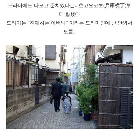
드라마에도 나오고 운치있다는.. 효고요코초(兵庫横丁)부
터 향했다
드라마는 "친애하는 아버님" 이라는 드라마인데 난 안봐서
모름;;