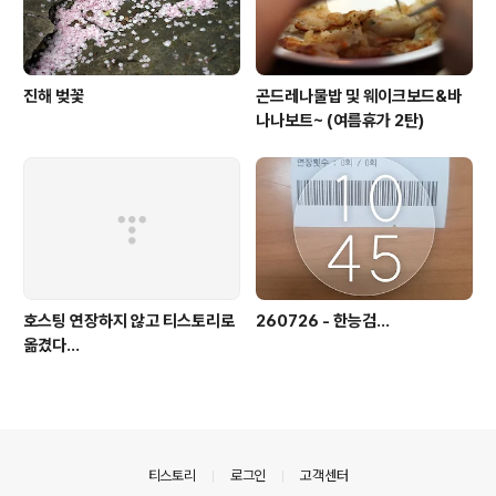
진해 벚꽃
곤드레나물밥 및 웨이크보드&바
나나보트~ (여름휴가 2탄)
호스팅 연장하지 않고 티스토리로
260726 - 한능검...
옮겼다...
의안내
티스토리
로그인
고객센터