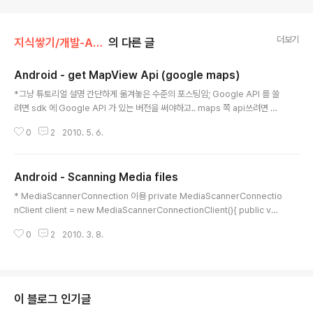
더보기
지식쌓기/개발-Android
의 다른 글
Android - get MapView Api (google maps)
글 내용
*그냥 튜토리얼 설명 간단하게 옮겨놓은 수준의 포스팅임; Google API 를 쓸
려면 sdk 에 Google API 가 있는 버전을 써야하고.. maps 쪽 api쓰려면 An
droidManifest.xml 의 element 안에 다음을 써준다 그리고.. 머.. MapActi
0
2
2010. 5. 6.
vity 상속받고.. MapView쓰고 하면된다.. 문제는 MapView를 정의할때 api
Key를 정해 주어야 한다 apiKey는 얻어와야 하는데 아래 사이트에서 만들어
준다 http://code.google.com/android/maps-api-signup.html 터미
Android - Scanning Media files
널을 띄어서 다음 명령을 친후 나오는 값을 위 사이트에 넣어주면 apiKey를 만
글 내용
들어 주는데 그런 유효환 key를 넣어줘야 MapView에 지도가 나타난다 $ ke
* MediaScannerConnection 이용 private MediaScannerConnectio
y..
nClient client = new MediaScannerConnectionClient(){ public voi
d onMediaScannerConnected() { mediaScanner.scanFile(path, mi
0
2
2010. 3. 8.
metype); } public void onScanCompleted(String path, Uri uri) { m
ediaScanner.disconnect(); } }; MediaScannerConnection mediaSc
anner = new MediaScannerConnection(context.getApplicationC
ontext(), client); mediaScanner.con..
이 블로그 인기글