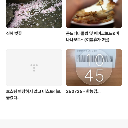
진해 벚꽃
곤드레나물밥 및 웨이크보드&바
나나보트~ (여름휴가 2탄)
호스팅 연장하지 않고 티스토리로
260726 - 한능검...
옮겼다...
의안내