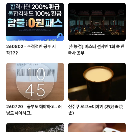
260802 - 본격적인 공부 시
[한능검] 미스터 선샤인 1화 속 한
작???
국사 공부
260720 - 공부도 해야하고.. 러
신주쿠 오코노미야키 (お好み焼
닝도 해야하고..
き）