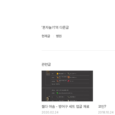
'혼자놀기'의 다른글
현재글
병원
관련글
젤다 야숨 - 방어구 세트 업글 재료
코인?
2020.02.24
2018.10.24