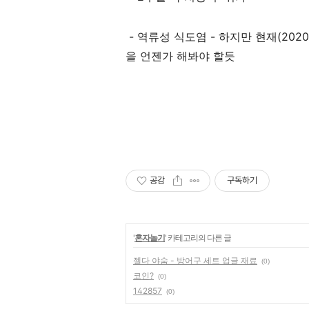
- 역류성 식도염 - 하지만 현재(2020
을 언젠가 해봐야 할듯
공감
구독하기
'
혼자놀기
' 카테고리의 다른 글
젤다 야숨 - 방어구 세트 업글 재료
(0)
코인?
(0)
142857
(0)