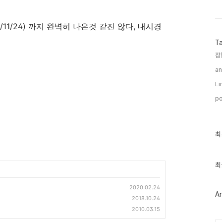
/11/24) 까지 완벽히 나은것 같진 않다, 내시경
T
잡
an
Li
po
최
최
근
글
과
인
최
기
글
2020.02.24
Ar
2018.10.24
2010.03.15