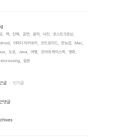
ag
담,
책,
진해,
공연,
음악,
사진,
포스트크로싱,
droid,
야마다 타카유키,
안드로이드,
한능검,
Mac,
nux,
도쿄,
Java,
여행,
코이데 케이스케,
영화,
stcrossing,
일본,
근글
인기글
근댓글
chives