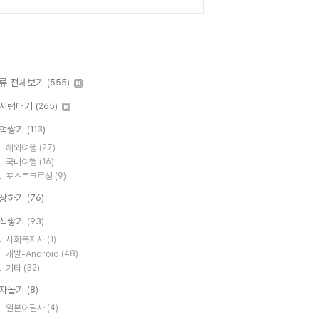
류 전체보기
(555)
시렁대기
(265)
억쌓기
(113)
해외여행
(27)
국내여행
(16)
포스트크로싱
(9)
상하기
(76)
식쌓기
(93)
사회복지사
(1)
개발-Android
(48)
기타
(32)
자놀기
(8)
일본어필사
(4)