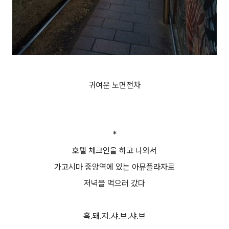
귀여운 노면전차
*
호텔 체크인을 하고 나와서
가고시마 중앙역에 있는 아뮤플라자로
저녁을 먹으러 갔다
흑.돼.지.샤.브.샤.브