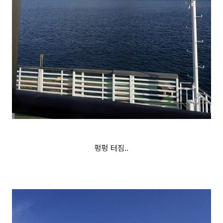
펑펑 터짐..