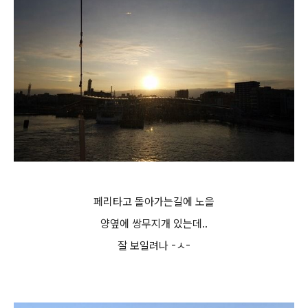
페리타고 돌아가는길에 노을
양옆에 쌍무지개 있는데..
잘 보일려나 -ㅅ-