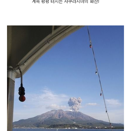
계속 펑펑 터지는 사쿠라지마의 화산!