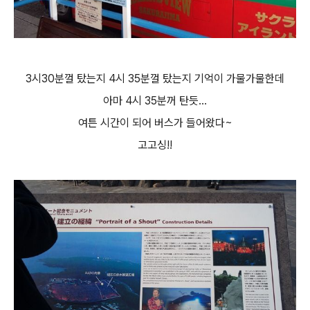
3시30분껄 탔는지 4시 35분껄 탔는지 기억이 가물가물한데
아마 4시 35분꺼 탄듯...
여튼 시간이 되어 버스가 들어왔다~
고고싱!!