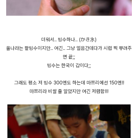
더워서.. 빙수하나.. (かき氷)
울나라는 팥빙수이지만.. 여긴.. 그냥 얼음간데다가 시럽 찍 뿌려주
면 끝;;
빙수는 한국이 갑이다;;
그래도 평소 저 빙수 300엔도 하는데 마쯔리에선 150엔!!
마쯔리라 비쌀 줄 알았지만 여긴 저렴함!!!