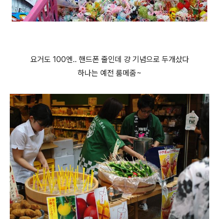
요거도 100엔.. 핸드폰 줄인데 걍 기념으로 두개샀다
하나는 예전 룸메줌~