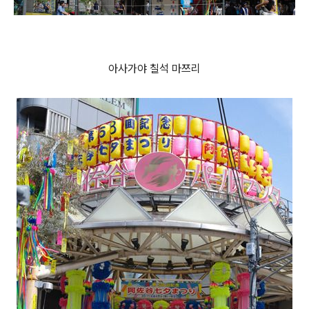
아사가야 칠석 마쯔리