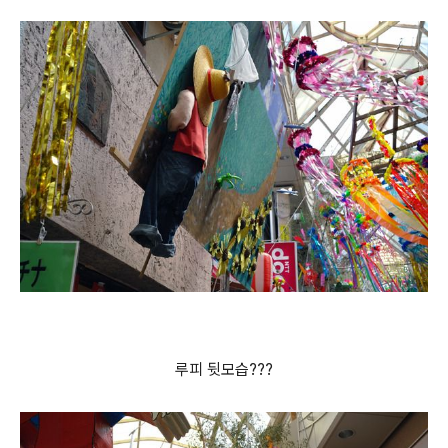
루피 뒷모습???