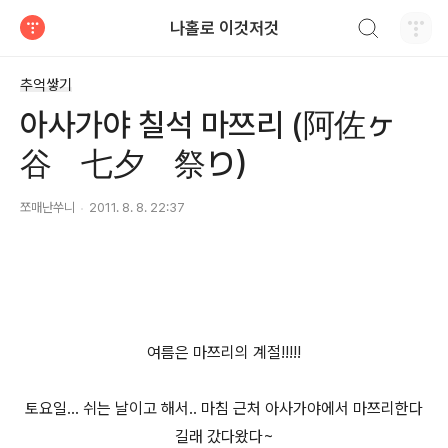
검색하기
나홀로 이것저것
티스토리
추억쌓기
아사가야 칠석 마쯔리 (阿佐ヶ
谷 七夕 祭り）
쪼매난쑤니
2011. 8. 8. 22:37
여름은 마쯔리의 계절!!!!!
토요일... 쉬는 날이고 해서.. 마침 근처 아사가야에서 마쯔리한다
길래 갔다왔다~