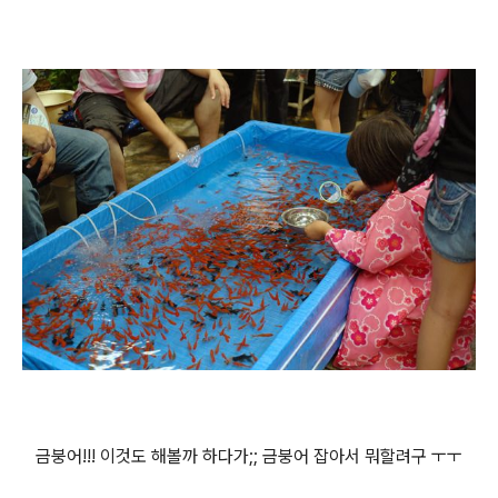
금붕어!!! 이것도 해볼까 하다가;; 금붕어 잡아서 뭐할려구 ㅜㅜ