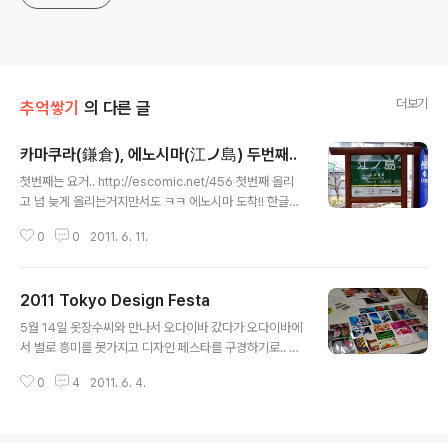
더보기
추억쌓기
의 다른 글
카마쿠라(鎌倉), 에노시마(江ノ島) 두번째..
글 내용
첫번째는 요거.. http://escomic.net/456 첫번째 올리
고 넘 늦게 올리는거지만서도 ㅋㅋ 에노시마 도착!! 한글이
귀엽군요 일본스럽게 아기자기하다 옷까지 입혀놨어;; 앞
0
0
2011. 6. 11.
에 보이는 작은 섬이 에노시마! 사진에 있는 사람들은 같은
클래스 학생들 ㅋ 입구에 들어가면 이렇게 오미야게(선물)
가게들과 먹을거리를 파는 가게들이 많은데 이날은 조용~
2011 Tokyo Design Festa
~ 했다능;; 드라마나 영화에도 많이 나오는 거리인데 ㅋㅋ
글 내용
좁은 길을 올라올라 뒤돌아서 한장~ 본의 아니게 두분이
5월 14일 옷장수씨와 만나서 오다이바 갔다가 오다이바에
돌아봤다능;; 제일 위로 올라와서! 건너온 다리부터 상점가
서 별로 흥미를 못가지고 디자인 페스타를 구경하기로.. 내
거리까지 쭉!! 섬 위쪽으로 더 올라오면 신사도 있고 여긴
가 위치를 잘 몰라서 좀 버벅댔지만;;; 너무 넓고 개인참가
결혼,연애를 비는 핑크 絵馬(에마) 아직 쌀쌀한 늦겨울인
0
4
2011. 6. 4.
자들이 많아서 작은 부스들이 엄청 많아서 5시쯤에 간 우
데도 벚꽃이 피어있었다 처음 보는 종이라 벚꽃아니지 않
리들은 제대로 다 못보고 7시에 나왔다능... 그.. 유명한.. 코
냐고 했더니 선생님이..
믹케가 열린다는 도쿄빅사이트!!!! ㅋㅋ 입장료 천엔 ~.~ 하
지만 괜찮아 난 아르바이트하는 뇨자니까... 메인 무대가 있