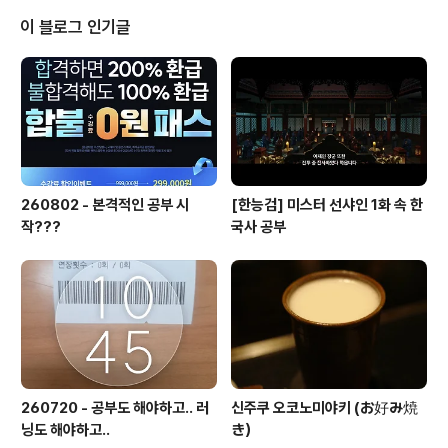
어서 패션쇼도 하고 이런저런 공연도 하고 그런다.. 역할극
이 블로그 인기글
하고 있는곳.. 디자인 용품.. 대부분이 엽서...가 있는 부스
ㅋㅋ ㅋㅋㅋ 요기도 뭔가.. 역할극.. 대강 부스들은 이런 느
낌.. 귀여운 팬더~ 팬더는 일본에서 인기짱.. 엽서.. 그림..
열쇠고리 등이 제일 많았다.. 공연하는곳.. 재밌..
260802 - 본격적인 공부 시
[한능검] 미스터 선샤인 1화 속 한
작???
국사 공부
260720 - 공부도 해야하고.. 러
신주쿠 오코노미야키 (お好み焼
닝도 해야하고..
き）