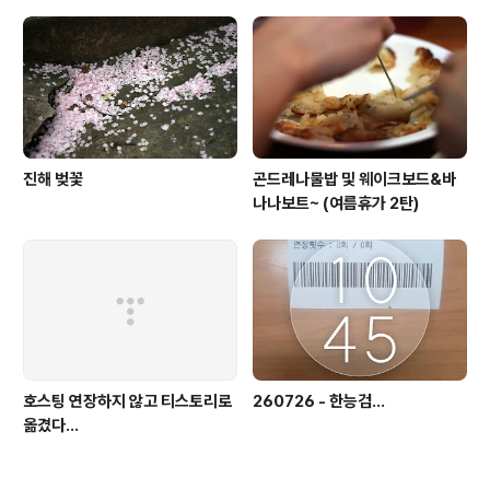
진해 벚꽃
곤드레나물밥 및 웨이크보드&바
나나보트~ (여름휴가 2탄)
호스팅 연장하지 않고 티스토리로
260726 - 한능검...
옮겼다...