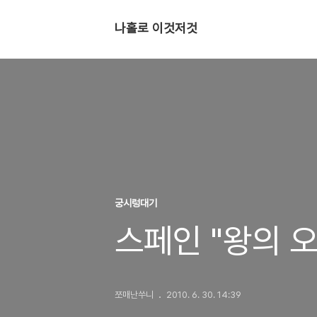
나홀로 이것저것
궁시렁대기
스페인 "왕의
쪼매난쑤니
2010. 6. 30. 14:39