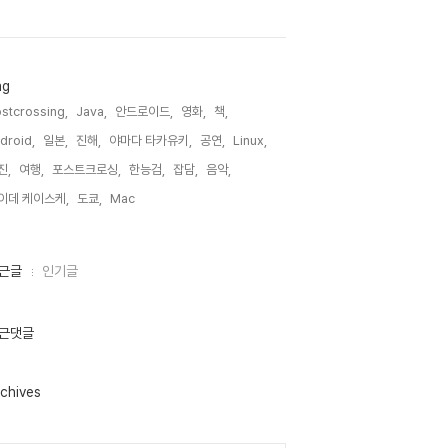
ag
stcrossing,
Java,
안드로이드,
영화,
책,
droid,
일본,
진해,
야마다 타카유키,
공연,
Linux,
진,
여행,
포스트크로싱,
한능검,
잡담,
음악,
이데 케이스케,
도쿄,
Mac,
근글
인기글
근댓글
chives