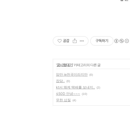
공감
구독하기
'
궁시렁대기
' 카테고리의 다른 글
암만 ie천국이라지만
(0)
잡담..
(0)
kt서 왜케 택배를 보내지..
(2)
450D 안녕~~~
(10)
무한 삽질
(4)