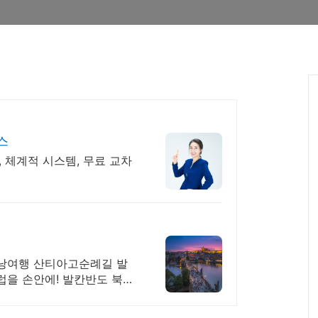
스
 체계적 시스템, 무료 교차
낭여행 산티아고순례길 발
을 손안에! 발칸반도 북유
팩제공