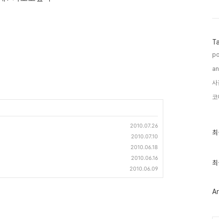
T
po
an
사
코
2010.07.26
최
최
2010.07.10
근
글
2010.06.18
과
2010.06.16
인
최
2010.06.09
기
글
Ar