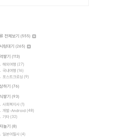
류 전체보기
(555)
시렁대기
(265)
억쌓기
(113)
해외여행
(27)
국내여행
(16)
포스트크로싱
(9)
상하기
(76)
식쌓기
(93)
사회복지사
(1)
개발-Android
(48)
기타
(32)
자놀기
(8)
일본어필사
(4)