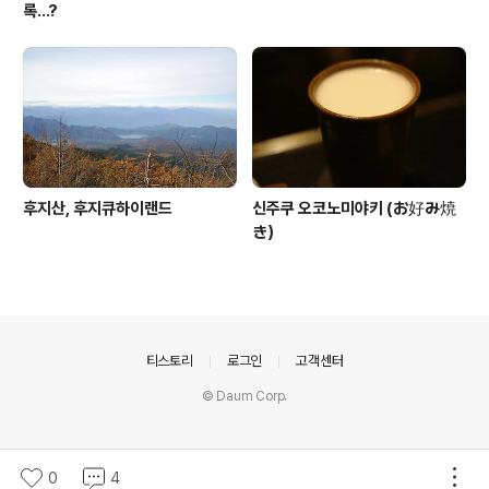
록...?
후지산, 후지큐하이랜드
신주쿠 오코노미야키 (お好み焼
き）
의안내
티스토리
로그인
고객센터
© Daum Corp.
0
4