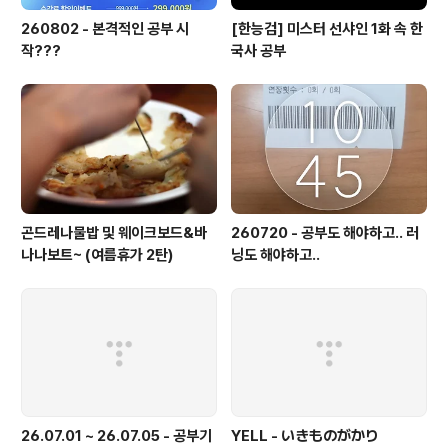
260802 - 본격적인 공부 시
[한능검] 미스터 선샤인 1화 속 한
작???
국사 공부
곤드레나물밥 및 웨이크보드&바
260720 - 공부도 해야하고.. 러
나나보트~ (여름휴가 2탄)
닝도 해야하고..
26.07.01 ~ 26.07.05 - 공부기
YELL - いきものがかり