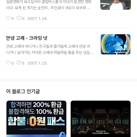
일본영화가 보고싶어서 클럽박스를 뒤지다가 발견한 영화
이다. 보게 된 계기는 순전히.. 주인공이 아오이 유우와 타
마키 히로시 였기 때문이다.. 아오이 유우는 하나와 엘리스
0
0
2007. 1. 24.
에서 처음봤는데 너무 예뻐서 ㅜㅜ 좋아하게 된 배우.. 최근
에 허니와 클로버가 개봉했는데.. 보질 못한 아쉬움이 커서
더 이 영화가 끌렸다.. 그리고 우리의 치아키 사마 타마키
안녕 고래 - 크라잉 넛
히로시... 노다메에서 처음봤는데 .. 역시나 노다메를 본이
글 내용
후로 관심이 간 배우.. 이 두 배우가 같이 찍은 영화길래 서
안녕 고래야 어디가니 친구들과 즐거웁게 고래야 안녕 어
슴없이 다운로드를 받았다.. ㅎㅎ 사고로 인해 뇌 이식을 받
디가니 날아가는 커다란 고래야 하늘하늘 춤을 추는 넘실
게된 쥰(타마키 히로시) 그는 온순하고 착한사람이었지만
넘실 하얀꼬리 깜박깜박 눈망울엔 파란 바다 날 닮았던 바
이식받은 뇌에 지배 당하게 되면서 인격이 변하게 된다. 사
0
5
2007. 1. 23.
다 친구들 모두 함께 나는 눈물 남겨두고 잘있어요 고래가
랑하는 메그(아오이 유우)를 죽일려고 하는 지경에 가게 되
하늘로 올라가네 고래가 하늘로 올라가네 고래가 하늘로
고.. 결국엔 자기..
올라가네 너 공주도 남겨두고 고래가 하늘로 올라가네 고
래가 하늘로 올라가네 고래가 하늘로 올라가네 맑은별에서
다시 만나요 정신없이 돌고도는 소용돌이 고함소리 이리치
이 블로그 인기글
고 저리채여 상처받은 널 닮았던 바다친구들 모두 함께 나
는 눈물 남겨두고 잘있어요 고래가 하늘로 올라가네 고래
가 하늘로 올라가네 고래가 하늘로 올라가네 너 공주도 남
겨두고 고래가 하늘로 올라가네 고래가 하늘로 올라가네
고래가 하늘로 올라가네 오징어 꼴뚜기 함께 가요 안녕 고
래..