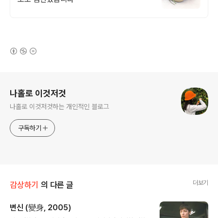
(새창열림)
로그 정보
나홀로 이것저것
나홀로 이것저것하는 개인적인 블로그
구독하기
더보기
감상하기
의 다른 글
변신 (變身, 2005)
글 내용